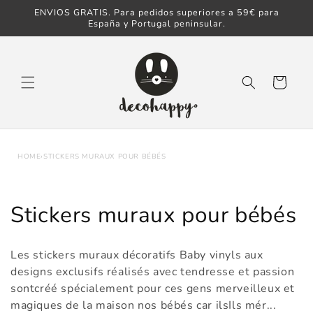
Ignorer et
ENVIOS GRATIS. Para pedidos superiores a 59€ para
passer au
España y Portugal peninsular.
contenu
Panier
HOME
›
STICKERS MURAUX POUR BÉBÉS
C
Stickers muraux pour bébés
o
Les stickers muraux décoratifs Baby vinyls aux
l
designs exclusifs réalisés avec tendresse et passion
sontcréé spécialement pour ces gens merveilleux et
l
magiques de la maison nos bébés car ilsIls mér...