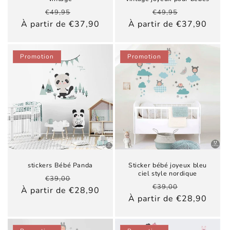
Prix
Prix
Prix
Prix
€49,95
€49,95
habituel
promotionnel
habituel
promotionn
À partir de €37,90
À partir de €37,90
Promotion
Promotion
stickers Bébé Panda
Sticker bébé joyeux bleu
ciel style nordique
Prix
Prix
€39,00
Prix
Prix
€39,00
habituel
promotionnel
À partir de €28,90
habituel
promotionn
À partir de €28,90