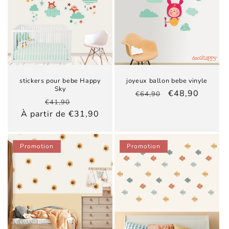
stickers pour bebe Happy
joyeux ballon bebe vinyle
Sky
Prix
Prix
€48,90
€64,90
Prix
Prix
€41,90
habituel
promotionnel
habituel
promotionnel
À partir de €31,90
Promotion
Promotion