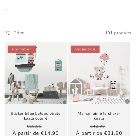
e
+
c
t
Trier
191 produits
i
Promotion
Promotion
o
n
:
Sticker bébé bateau pirate
Maman aime le sticker
koala coloré
koala
Prix
Prix
Prix
Prix
€19,95
€42,90
habituel
promotionnel
habituel
promotionn
À partir de €14,90
À partir de €31,90