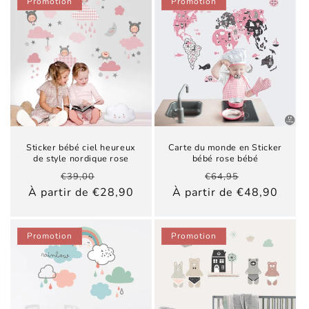
Promotion
Promotion
Sticker bébé ciel heureux
Carte du monde en Sticker
de style nordique rose
bébé rose bébé
Prix
Prix
Prix
Prix
€39,00
€64,95
habituel
promotionnel
habituel
promotionn
À partir de €28,90
À partir de €48,90
Promotion
Promotion