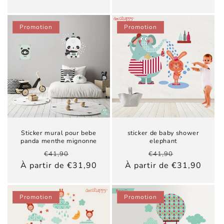
Promotion
Promotion
Sticker mural pour bebe
sticker de baby shower
panda menthe mignonne
elephant
Prix
Prix
Prix
Prix
€41,90
€41,90
habituel
promotionnel
habituel
promotionn
À partir de €31,90
À partir de €31,90
Promotion
Promotion