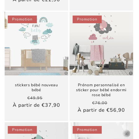
Promotion
Promotion
stickers bébé nouveau
Prénom personnalisé en
bébé
sticker pour bébé endormi
rose bébé
Prix
Prix
€49,95
Prix
Prix
€76,00
habituel
promotionnel
À partir de €37,90
habituel
promotionn
À partir de €56,90
Promotion
Promotion