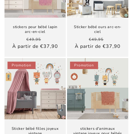
stickers pour bébé lapin
Sticker bébé ours arc-en-
arc-en-ciel
ciel
Prix
Prix
Prix
Prix
€49,95
€49,95
habituel
promotionnel
habituel
promotionn
À partir de €37,90
À partir de €37,90
Promotion
Promotion
Sticker bébé filles joyeux
stickers d'animaux
vintage
vintage joyeux pour bébés