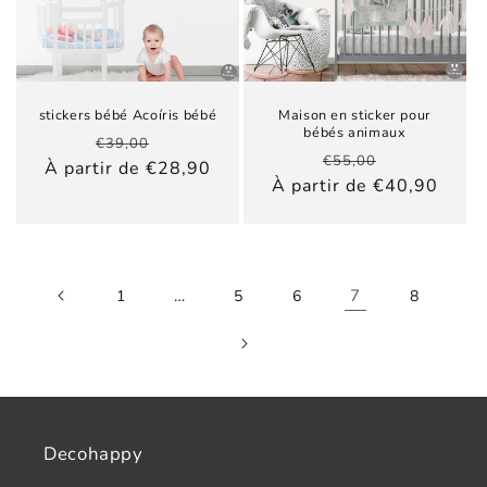
stickers bébé Acoíris bébé
Maison en sticker pour
bébés animaux
Prix
Prix
€39,00
Prix
Prix
€55,00
habituel
promotionnel
À partir de €28,90
habituel
promotionn
À partir de €40,90
…
7
1
5
6
8
Decohappy