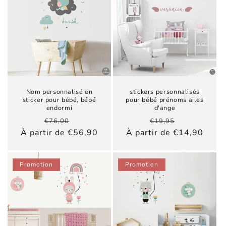
Nom personnalisé en
stickers personnalisés
sticker pour bébé, bébé
pour bébé prénoms ailes
endormi
d'ange
Prix
Prix
Prix
Prix
€76,00
€19,95
habituel
promotionnel
habituel
promotionn
À partir de €56,90
À partir de €14,90
Promotion
Promotion