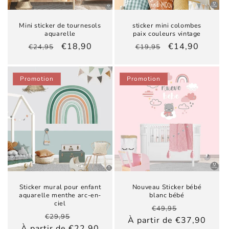
Mini sticker de tournesols
sticker mini colombes
aquarelle
paix couleurs vintage
Prix
Prix
Prix
Prix
€18,90
€14,90
€24,95
€19,95
habituel
promotionnel
habituel
promotionnel
Promotion
Promotion
Sticker mural pour enfant
Nouveau Sticker bébé
aquarelle menthe arc-en-
blanc bébé
ciel
Prix
Prix
€49,95
Prix
Prix
€29,95
habituel
promotionn
À partir de €37,90
habituel
promotionnel
À partir de €22,90