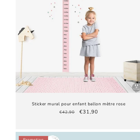
Sticker mural pour enfant ballon mètre rose
Prix
Prix
€31,90
€42,90
habituel
promotionnel
Promotion