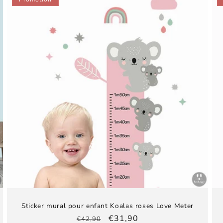
Sticker mural pour enfant Koalas roses Love Meter
Prix
Prix
€31,90
€42,90