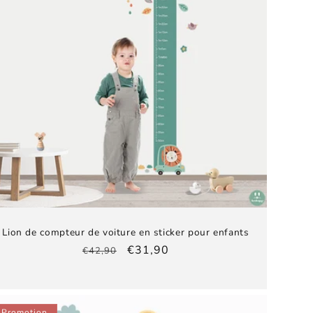
Lion de compteur de voiture en sticker pour enfants
Prix
Prix
€31,90
€42,90
habituel
promotionnel
Promotion