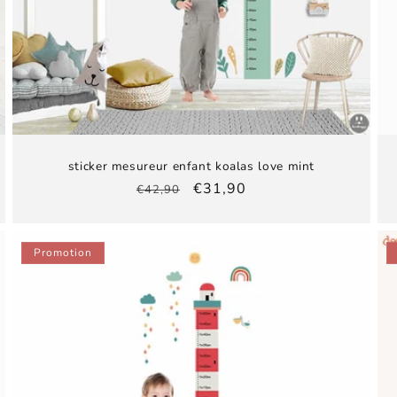
sticker mesureur enfant koalas love mint
Prix
Prix
€31,90
€42,90
habituel
promotionnel
Promotion