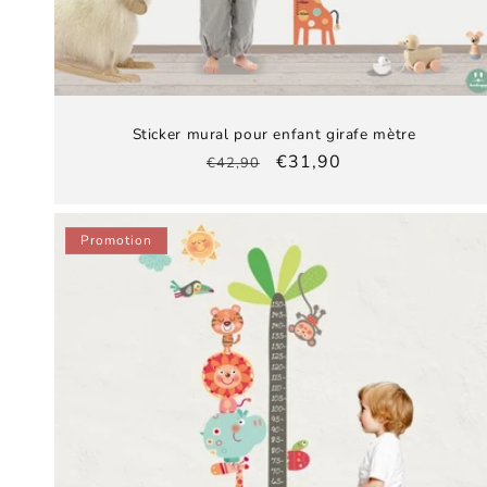
Sticker mural pour enfant girafe mètre
Prix
Prix
€31,90
€42,90
habituel
promotionnel
Promotion