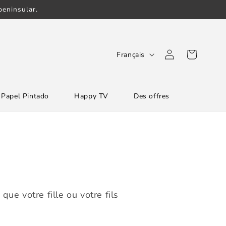
eninsular.
L
Connexion
Panier
Français
a
n
Papel Pintado
Happy TV
Des offres
g
u
e
ue votre fille ou votre fils