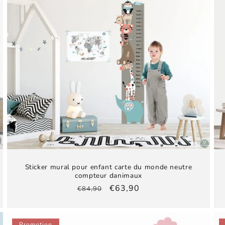
Sticker mural pour enfant carte du monde neutre
compteur danimaux
Prix
Prix
€63,90
€84,90
habituel
promotionnel
Promotion