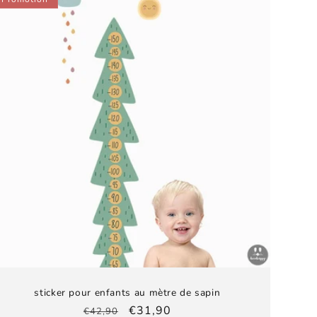
sticker pour enfants au mètre de sapin
Prix
Prix
€31,90
€42,90