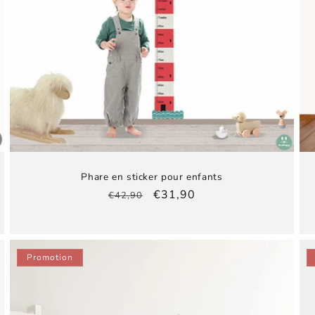
Phare en sticker pour enfants
Prix
Prix
€31,90
€42,90
habituel
promotionnel
Promotion