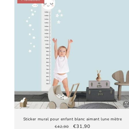
Sticker mural pour enfant blanc aimant lune mètre
Prix
Prix
€31,90
€42,90