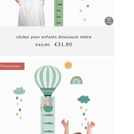
sticker pour enfants dinosaure mètre
Prix
Prix
€31,90
€42,90
habituel
promotionnel
Promotion