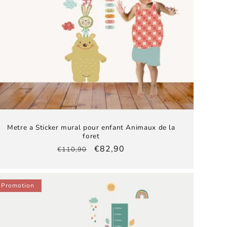
Metre a Sticker mural pour enfant Animaux de la
foret
Prix
Prix
€82,90
€110,90
habituel
promotionnel
Promotion