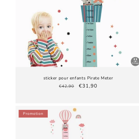
sticker pour enfants Pirate Meter
Prix
Prix
€31,90
€42,90
habituel
promotionnel
Promotion