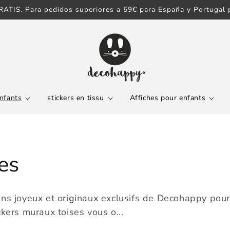
ATIS. Para pedidos superiores a 59€ para España y Portugal p
enfants
stickers en tissu
Affiches pour enfants
es
s joyeux et originaux exclusifs de Decohappy pour q
kers muraux toises vous o...