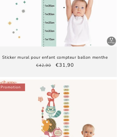
Sticker mural pour enfant compteur ballon menthe
Prix
Prix
€31,90
€42,90
habituel
promotionnel
Promotion