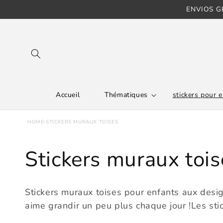
Ignorer et
ENVIOS GR
passer au
contenu
Accueil
Thématiques
stickers pour 
HOME
›
STICKERS MURAUX TOISES
C
Stickers muraux tois
o
Stickers muraux toises pour enfants aux design
l
aime grandir un peu plus chaque jour !Les stic