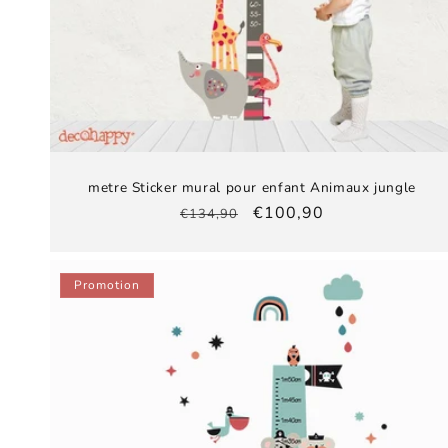
metre Sticker mural pour enfant Animaux jungle
Prix
Prix
€100,90
€134,90
habituel
promotionnel
Promotion