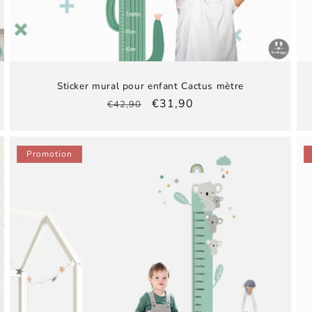
Sticker mural pour enfant Cactus mètre
Prix
Prix
€31,90
€42,90
habituel
promotionnel
Promotion