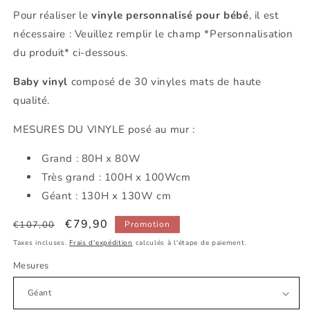
Pour réaliser le
vinyle personnalisé pour bébé
, il est
nécessaire : Veuillez remplir le champ *Personnalisation
du produit* ci-dessous.
Baby vinyl
composé de 30 vinyles mats de haute
qualité.
MESURES DU VINYLE posé au mur :
Grand : 80H x 80W
Très grand : 100H x 100Wcm
Géant : 130H x 130W cm
Prix
Prix
€79,90
€107,00
Promotion
habituel
promotionnel
Taxes incluses.
Frais d'expédition
calculés à l'étape de paiement.
Mesures