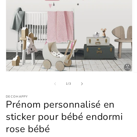
Ouvrir
O
le
le
média
m
de
1
/
3
1
2
dans
d
une
DECOHAPPY
u
Prénom personnalisé en
fenêtre
f
modale
m
sticker pour bébé endormi
rose bébé