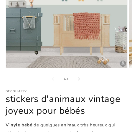
Ouvrir
O
le
le
média
m
de
1
/
4
1
2
dans
d
DECOHAPPY
une
u
stickers d'animaux vintage
fenêtre
f
modale
m
joyeux pour bébés
Vinyle bébé
de quelques animaux très heureux qui