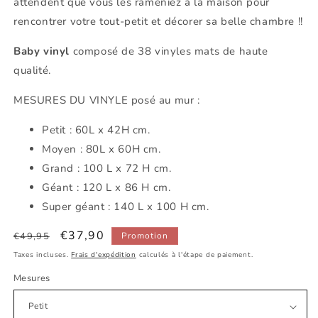
attendent que vous les rameniez à la maison pour
rencontrer votre tout-petit et décorer sa belle chambre !!
Baby vinyl
composé de 38 vinyles mats de haute
qualité.
MESURES DU VINYLE posé au mur :
Petit : 60L x 42H cm.
Moyen : 80L x 60H cm.
Grand : 100 L x 72 H cm.
Géant : 120 L x 86 H cm.
Super géant : 140 L x 100 H cm.
Prix
Prix
€37,90
€49,95
Promotion
habituel
promotionnel
Taxes incluses.
Frais d'expédition
calculés à l'étape de paiement.
Mesures