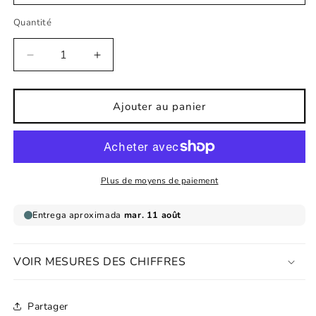
Quantité
Réduire
Augmenter
la
la
quantité
quantité
de
de
Ajouter au panier
stickers
stickers
d&#39;animaux
d&#39;animaux
vintage
vintage
joyeux
joyeux
pour
pour
Plus de moyens de paiement
bébés
bébés
VOIR MESURES DES CHIFFRES
Partager