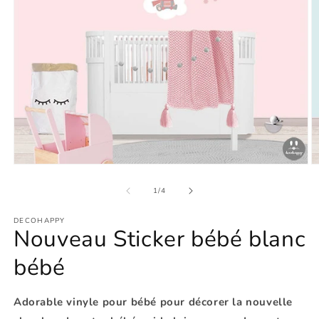
Ouvrir
O
le
le
média
m
de
1
/
4
1
2
dans
d
DECOHAPPY
une
u
Nouveau Sticker bébé blanc
fenêtre
f
modale
m
bébé
Adorable vinyle pour bébé pour décorer la nouvelle