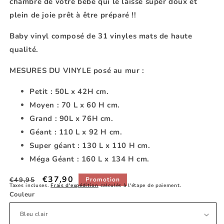
chambre de votre bébé qui le laisse super doux et
plein de joie prêt à être préparé !!
Baby vinyl
composé de 31 vinyles mats de haute
qualité.
MESURES DU VINYLE posé au mur :
Petit : 50L x 42H cm.
Moyen : 70 L x 60 H cm.
Grand : 90L x 76H cm.
Géant : 110 L x 92 H cm.
Super géant : 130 L x 110 H cm.
Méga Géant : 160 L x 134 H cm.
Prix
Prix
€37,90
€49,95
Promotion
Taxes incluses.
Frais d'expédition
calculés à l'étape de paiement.
habituel
promotionnel
Couleur