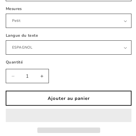
Mesures
Langue du texte
Quantité
Réduire
Augmenter
la
la
quantité
quantité
de
de
Ajouter au panier
Nouveau
Nouveau
Sticker
Sticker
bébé
bébé
blanc
blanc
bébé
bébé