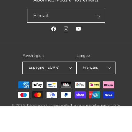
E-mail
Facebook
Instagram
YouTube
Pays/région
Langue
Espagne | EUR €
Français
Modes
de
paiement
© 2026,
Decohappy
Commerce électronique propulsé par Shopify
Politique de remboursement
Politique de confidentialité
Conditions d’utilisation
Politique d’expédition
Coordonnées
Mentions légales