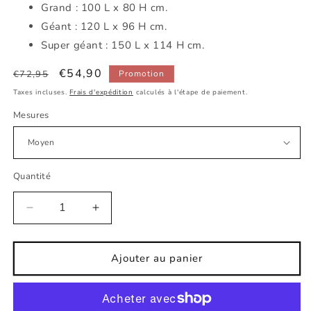
Grand : 100 L x 80 H cm.
Géant : 120 L x 96 H cm.
Super géant : 150 L x 114 H cm.
Prix
Prix
€54,90
€72,95
Promotion
habituel
promotionnel
Taxes incluses.
Frais d'expédition
calculés à l'étape de paiement.
Mesures
Quantité
Réduire
Augmenter
la
la
quantité
quantité
de
de
Ajouter au panier
stickers
stickers
pour
pour
bébé
bébé