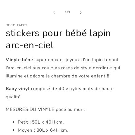
modale
2
d
de
1
/
3
u
f
m
DECOHAPPY
stickers pour bébé lapin
arc-en-ciel
Vinyle bébé
super doux et joyeux
d'un lapin tenant
l'arc-en-ciel aux couleurs roses de style nordique qui
illumine et décore la chambre de votre enfant !!
Baby vinyl
composé de 40 vinyles mats de haute
qualité.
MESURES DU VINYLE posé au mur :
Petit : 50L x 40H cm.
Moyen : 80L x 64H cm.