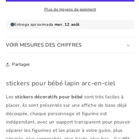
lapin
lapin
arc-
arc-
Plus de moyens de paiement
en-
en-
ciel
ciel
VOIR MESURES DES CHIFFRES
Partager
stickers pour bébé lapin arc-en-ciel
Les
stickers décoratifs pour bébé
sont très faciles à
placer, ils sont présentés sur une affiche de base déjà
découpée, chaque personnage et figurine est
indépendant, avec un support transparent pour pouvoir
séparer les figurines et les placer à votre guise, plus
séparés, plus rapprochés, plus hauts, plus bas... Il suffit