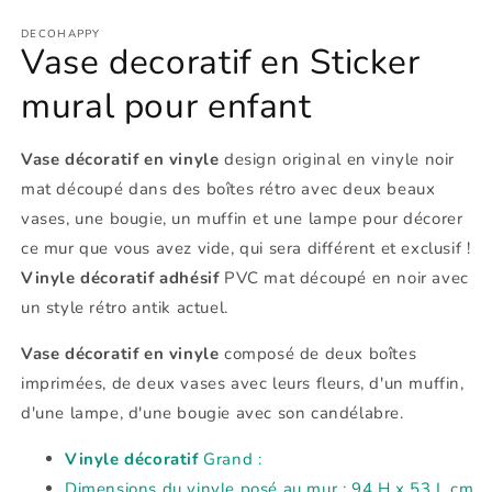
2
d
DECOHAPPY
u
Vase decoratif en Sticker
f
m
mural pour enfant
Vase décoratif en vinyle
design original en vinyle noir
mat découpé dans des boîtes rétro avec deux beaux
vases, une bougie, un muffin et une lampe pour décorer
ce mur que vous avez vide, qui sera différent et exclusif !
Vinyle décoratif adhésif
PVC mat découpé en noir avec
un style rétro antik actuel.
Vase décoratif en vinyle
composé de deux boîtes
imprimées, de deux vases avec leurs fleurs, d'un muffin,
d'une lampe, d'une bougie avec son candélabre.
Vinyle décoratif
Grand :
Dimensions du vinyle posé au mur : 94 H x 53 L cm