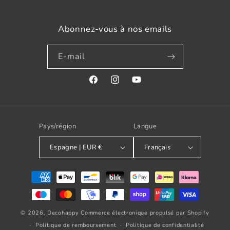
Abonnez-vous à nos emails
E-mail
Facebook
Instagram
YouTube
Pays/région
Langue
Espagne | EUR €
Français
Modes
de
paiement
© 2026,
Decohappy
Commerce électronique propulsé par Shopify
Politique de remboursement
Politique de confidentialité