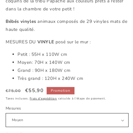
coquins de la tribu Papache aux couleurs prêts à rester
dans la chambre de votre petit !
Bébés vinyles
animaux composés de 29 vinyles mats de
haute qualité.
MESURES DU
VINYLE
posé sur le mur :
Petit : 55H x 110W cm
Moyen: 70H x 140W cm
Grand : 90H x 180W cm
Très grand : 120H x 240W cm
Prix
Prix
€55,90
€75,00
Promotion
habituel
promotionnel
Taxes incluses.
Frais d'expédition
calculés à l'étape de paiement.
Mesures