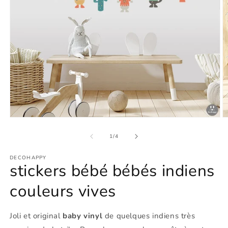
Ouvrir
O
le
le
média
m
de
1
/
4
1
2
dans
d
DECOHAPPY
une
u
stickers bébé bébés indiens
fenêtre
f
modale
m
couleurs vives
Joli et original
baby vinyl
de quelques indiens très