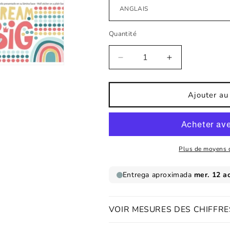
Quantité
Réduire
Augmenter
la
la
quantité
quantité
de
de
Ajouter au
sticker
sticker
pour
pour
enfants
enfants
Grand
Grand
reve
reve
Plus de moyens 
VOIR MESURES DES CHIFFRE