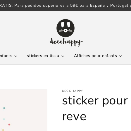
ATIS. Para pedidos superiores a 59€ para España y Portugal p
enfants
stickers en tissu
Affiches pour enfants
DECOHAPPY
sticker pou
reve