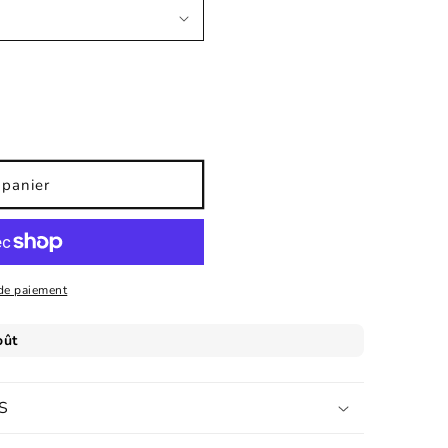
 panier
de paiement
S