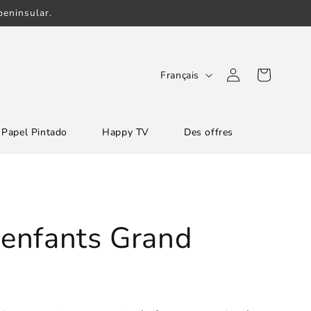
eninsular.
L
Connexion
Panier
Français
a
n
Papel Pintado
Happy TV
Des offres
g
u
e
r enfants Grand