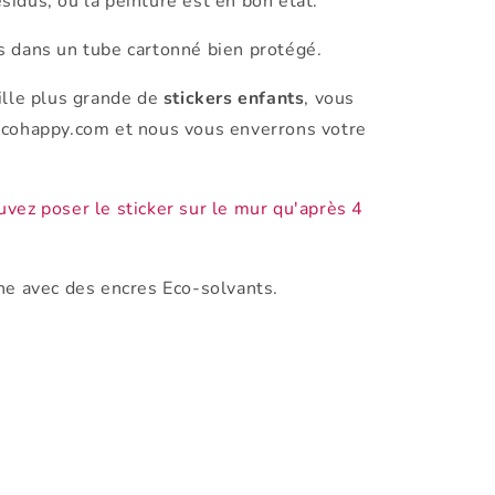
idus, où la peinture est en bon état.
s dans un tube cartonné bien protégé.
ille plus grande de
stickers enfants
, vous
ecohappy.com et nous vous enverrons votre
vez poser le sticker sur le mur qu'après 4
he avec des encres Eco-solvants.