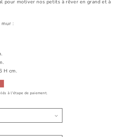
al pour motiver nos petits à rêver en grand et à
mur :
m.
m.
6 H cm.
lés à l'étape de paiement.