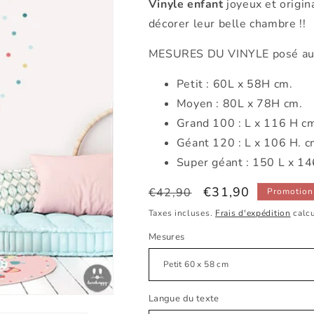
Vinyle enfant
joyeux et origin
décorer leur belle chambre !!
MESURES DU VINYLE posé au 
Petit : 60L x 58H cm.
Moyen : 80L x 78H cm.
Grand 100 : L x 116 H c
Géant 120 : L x 106 H. c
Super géant : 150 L x 14
Prix
Prix
€31,90
€42,90
Promotion
habituel
promotionnel
Taxes incluses.
Frais d'expédition
calcu
Mesures
Langue du texte