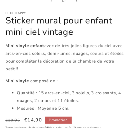
de
1
/
3
DECOHAPPY
Sticker mural pour enfant
mini ciel vintage
Mini vinyle enfant
avec de très jolies figures du ciel avec
arcs-en-ciel, soleils, demi-lunes, nuages, coeurs et étoiles
pour compléter la décoration de la chambre de votre
petit !!
Mini vinyle
composé de :
Quantité : 15 arcs-en-ciel, 3 soleils, 3 croissants, 4
nuages, 2 cœurs et 11 étoiles.
Mesures : Moyenne 5 cm.
Prix
Prix
€14,90
€19,95
Promotion
habituel
promotionnel
Taxes incluses.
Frais d'expédition
calculés à l'étape de paiement.