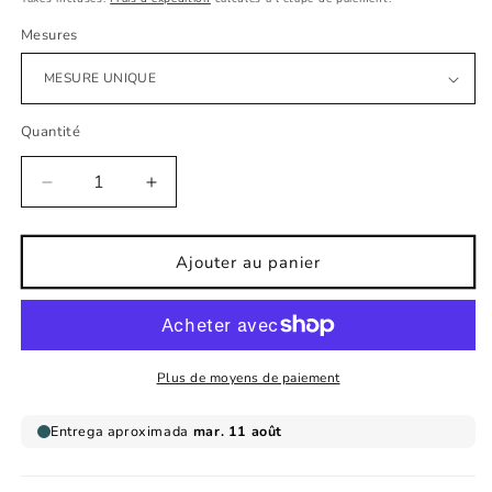
Mesures
Quantité
Réduire
Augmenter
la
la
quantité
quantité
de
de
Ajouter au panier
Sticker
Sticker
mural
mural
pour
pour
enfant
enfant
mini
mini
Plus de moyens de paiement
ciel
ciel
vintage
vintage