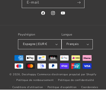
E-mail
Facebook
Instagram
YouTube
Pays/région
Langue
Espagne | EUR €
Français
Modes
de
paiement
© 2026,
Decohappy
Commerce électronique propulsé par Shopify
Politique de remboursement
Politique de confidentialité
Conditions d’utilisation
Politique d’expédition
Coordonnées
Mentions légales