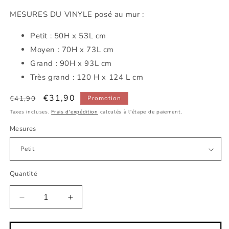
MESURES DU VINYLE posé au mur :
Petit : 50H x 53L cm
Moyen : 70H x 73L cm
Grand : 90H x 93L cm
Très grand : 120 H x 124 L cm
Prix
Prix
€31,90
€41,90
Promotion
habituel
promotionnel
Taxes incluses.
Frais d'expédition
calculés à l'étape de paiement.
Mesures
Quantité
Réduire
Augmenter
la
la
quantité
quantité