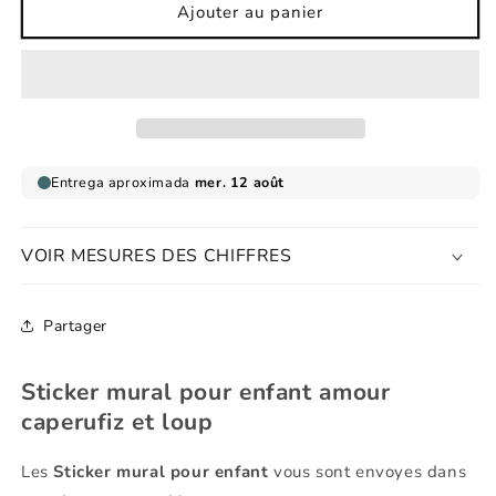
de
de
Ajouter au panier
Sticker
Sticker
mural
mural
pour
pour
enfant
enfant
Love
Love
Le
Le
Chaperon
Chaperon
Rouge
Rouge
et
et
le
le
VOIR MESURES DES CHIFFRES
Loup
Loup
Partager
Sticker mural pour enfant amour
caperufiz et loup
Les
Sticker mural pour enfant
vous sont envoyes dans