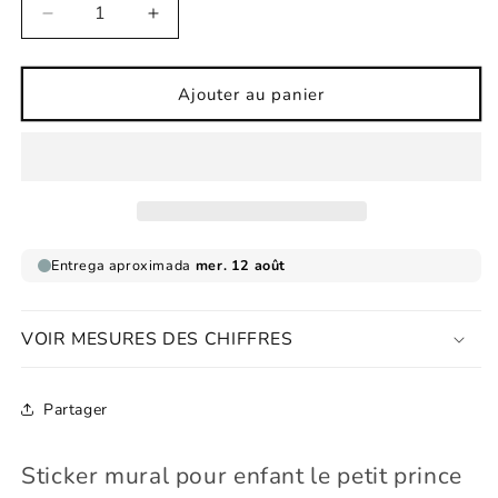
Réduire
Augmenter
la
la
quantité
quantité
de
de
Ajouter au panier
Sticker
Sticker
mural
mural
pour
pour
enfant
enfant
le
le
petit
petit
prince
prince
VOIR MESURES DES CHIFFRES
Partager
Sticker mural pour enfant le petit prince