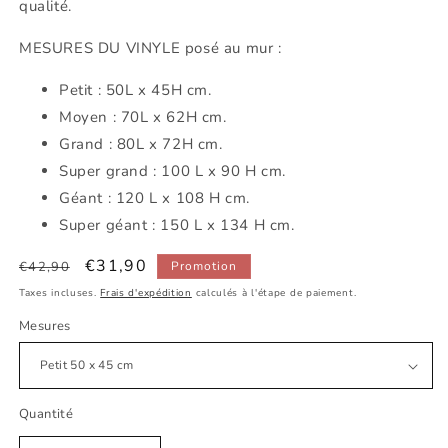
qualité.
MESURES DU VINYLE posé au mur :
Petit : 50L x 45H cm.
Moyen : 70L x 62H cm.
Grand : 80L x 72H cm.
Super grand : 100 L x 90 H cm.
Géant : 120 L x 108 H cm.
Super géant : 150 L x 134 H cm.
Prix
Prix
€31,90
€42,90
Promotion
habituel
promotionnel
Taxes incluses.
Frais d'expédition
calculés à l'étape de paiement.
Mesures
Quantité