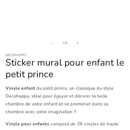
u
dans
f
une
m
fenêtre
modale
de
1
/
3
DECOHAPPY
Sticker mural pour enfant le
petit prince
Vinyle enfant
du petit prince, un classique du style
Decohappy, idéal pour égayer et décorer la belle
chambre de votre enfant et se promener dans sa
chambre avec votre imagination !!
Vinyle pour enfants
composé de 26 vinyles de haute