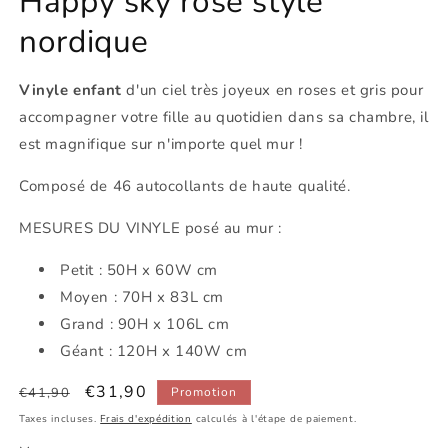
Happy sky rose style
nordique
Vinyle enfant
d'un ciel très joyeux en roses et gris pour
accompagner votre fille au quotidien dans sa chambre, il
est magnifique sur n'importe quel mur !
Composé de 46 autocollants de haute qualité.
MESURES DU VINYLE posé au mur :
Petit : 50H x 60W cm
Moyen : 70H x 83L cm
Grand : 90H x 106L cm
Géant : 120H x 140W cm
Prix
Prix
€31,90
€41,90
Promotion
habituel
promotionnel
Taxes incluses.
Frais d'expédition
calculés à l'étape de paiement.