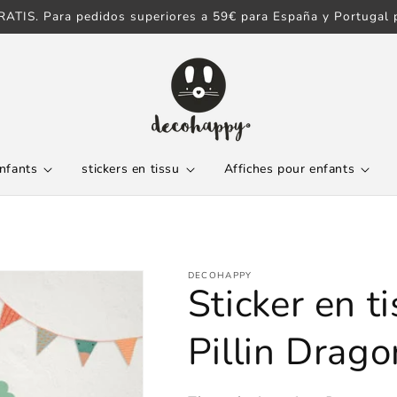
ATIS. Para pedidos superiores a 59€ para España y Portugal p
enfants
stickers en tissu
Affiches pour enfants
DECOHAPPY
Sticker en t
Pillin Drago