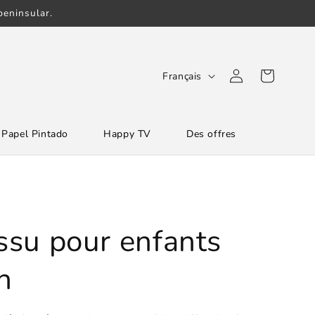
eninsular.
L
Connexion
Panier
Français
a
n
Papel Pintado
Happy TV
Des offres
g
u
e
issu pour enfants
n