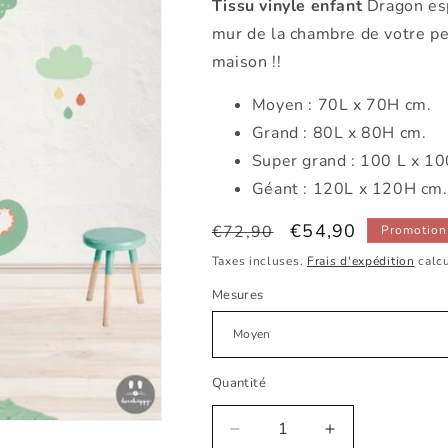
Tissu vinyle enfant
Dragon esp
mur de la chambre de votre pet
maison !!
Moyen : 70L x 70H cm.
Grand : 80L x 80H cm.
Super grand : 100 L x 10
Géant : 120L x 120H cm.
Prix
Prix
€54,90
€72,90
Promotion
habituel
promotionnel
Taxes incluses.
Frais d'expédition
calcu
Mesures
Quantité
Réduire
Augmenter