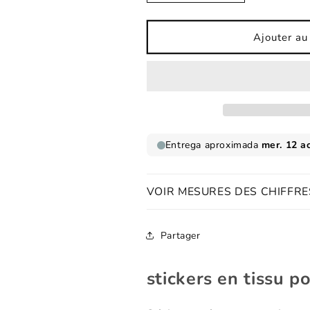
la
la
quantité
quantité
de
de
Ajouter au
Sticker
Sticker
en
en
tissu
tissu
pour
pour
enfants
enfants
Pillin
Pillin
Dragon
Dragon
VOIR MESURES DES CHIFFRE
Partager
stickers en tissu 