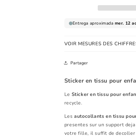
pour
pour
enfants
enfants
lettre
lettre
majuscule
majuscule
Q
Q
VOIR MESURES DES CHIFFRE
Partager
Sticker en tissu pour enf
Le
Sticker en tissu pour enfa
recycle.
Les
autocollants en tissu pou
presentes sur un support deja
votre fille, il suffit de decolle