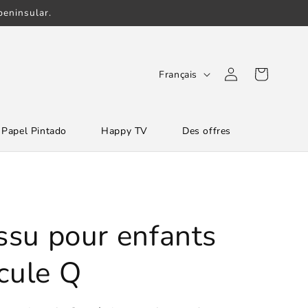
eninsular.
L
Connexion
Panier
Français
a
n
Papel Pintado
Happy TV
Des offres
g
u
e
issu pour enfants
scule Q