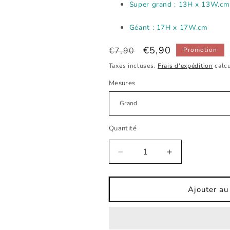
Super grand : 13H x 13W.cm
Géant : 17H x 17W.cm
Prix
Prix
€5,90
€7,90
Promotion
habituel
promotionnel
Taxes incluses.
Frais d'expédition
calcu
Mesures
Quantité
Réduire
Augmenter
la
la
quantité
quantité
de
de
Ajouter au
Sticker
Sticker
en
en
tissu
tissu