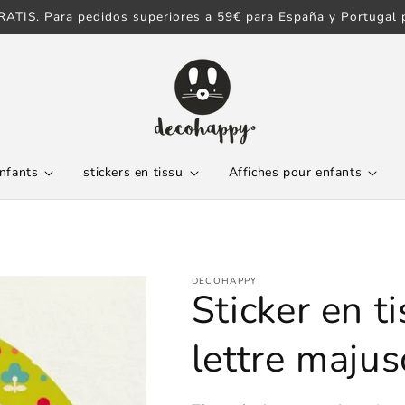
ATIS. Para pedidos superiores a 59€ para España y Portugal p
enfants
stickers en tissu
Affiches pour enfants
DECOHAPPY
Sticker en t
lettre maju