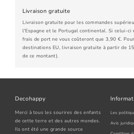
Livraison gratuite
Livraison gratuite pour les commandes supérieu
l'Espagne et le Portugal continental. Si celui-ci
frais de port ne vous coûteront que 3,90 €. Pour
destinations EU, livraison gratuite à partir de 
de ce montant).
Decohappy
Informat
Merci à tous les sourires des enfants
Les politiqu
de cette terre et des autres mondes.
Avis juridiq
Ils ont été une grande source
Condition d'