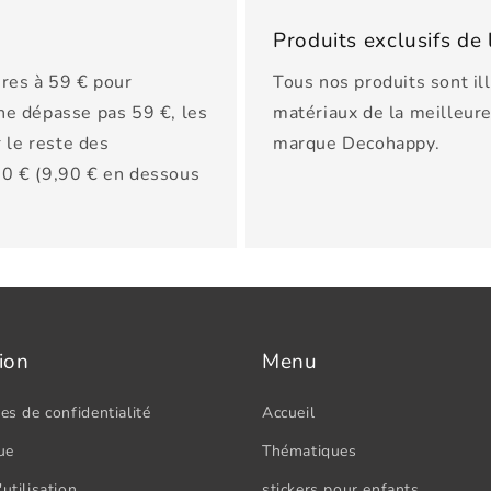
Produits exclusifs d
res à 59 € pour
Tous nos produits sont il
 ne dépasse pas 59 €, les
matériaux de la meilleure 
 le reste des
marque Decohappy.
150 € (9,90 € en dessous
ion
Menu
es de confidentialité
Accueil
ue
Thématiques
utilisation
stickers pour enfants