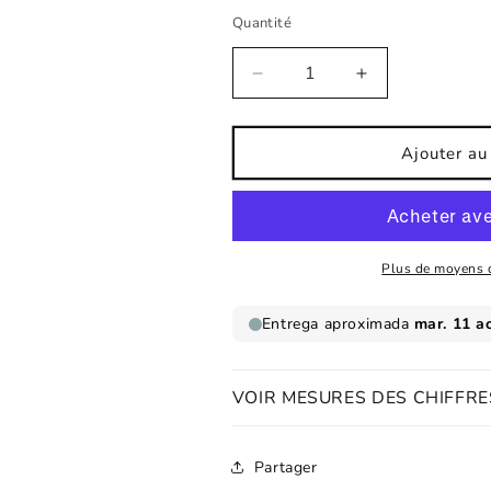
Quantité
Réduire
Augmenter
la
la
quantité
quantité
de
de
Ajouter au
Sticker
Sticker
en
en
tissu
tissu
pour
pour
enfants
enfants
Plus de moyens 
Cactus
Cactus
Trio
Trio
VOIR MESURES DES CHIFFRE
Partager