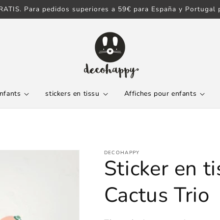
ATIS. Para pedidos superiores a 59€ para España y Portugal p
enfants
stickers en tissu
Affiches pour enfants
DECOHAPPY
Sticker en t
Cactus Trio