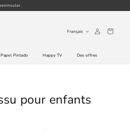
eninsular.
L
Connexion
Panier
Français
a
n
Papel Pintado
Happy TV
Des offres
g
u
e
issu pour enfants