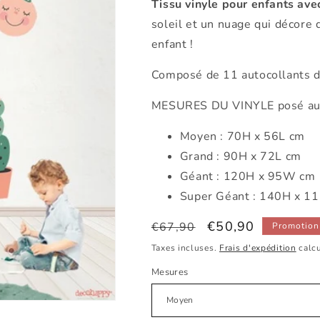
Tissu vinyle pour enfants ave
soleil et un nuage qui décore 
enfant !
Composé de 11 autocollants d
MESURES DU VINYLE posé au 
Moyen : 70H x 56L cm
Grand : 90H x 72L cm
Géant : 120H x 95W cm
Super Géant : 140H x 1
Prix
Prix
€50,90
€67,90
Promotion
habituel
promotionnel
Taxes incluses.
Frais d'expédition
calcu
Mesures