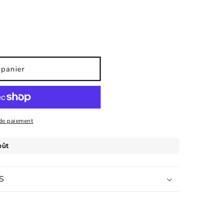
 panier
de paiement
S