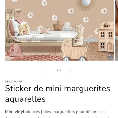
Ouvrir
O
le
le
média
m
de
1
/
5
1
2
dans
d
DECOHAPPY
une
u
Sticker de mini marguerites
fenêtre
f
modale
m
aquarelles
Mini vinyle
de très jolies marguerites pour décorer et