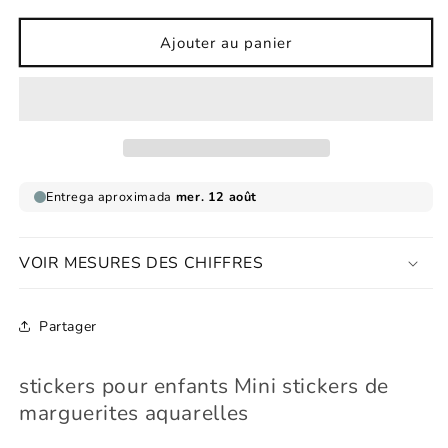
quantité
quantité
de
de
Ajouter au panier
Sticker
Sticker
de
de
mini
mini
marguerites
marguerites
aquarelles
aquarelles
VOIR MESURES DES CHIFFRES
Partager
stickers pour enfants Mini stickers de
marguerites aquarelles