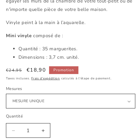
égayer les murs de la chambre de votre tout-petit ou de
n'importe quelle pièce de votre belle maison.
Vinyle peint à la main à l’aquarelle.
Mini vinyle
composé de :
Quantité : 35 marguerites.
Dimensions : 3,7 cm. unité.
Prix
Prix
€18,90
€24,95
Promotion
habituel
promotionnel
Taxes incluses.
Frais d'expédition
calculés à l'étape de paiement.
Mesures
Quantité
Réduire
Augmenter
la
la