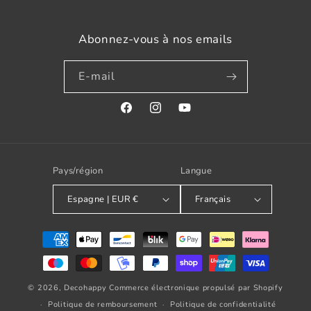
Abonnez-vous à nos emails
E-mail
Facebook
Instagram
YouTube
Pays/région
Langue
Espagne | EUR €
Français
Modes
de
paiement
© 2026,
Decohappy
Commerce électronique propulsé par Shopify
Politique de remboursement
Politique de confidentialité