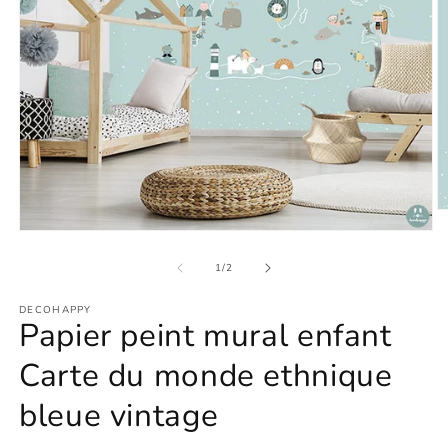
O
le
Ouvrir
m
le
2
média
de
1
/
2
d
1
u
dans
f
DECOHAPPY
une
m
Papier peint mural enfant
fenêtre
modale
Carte du monde ethnique
bleue vintage