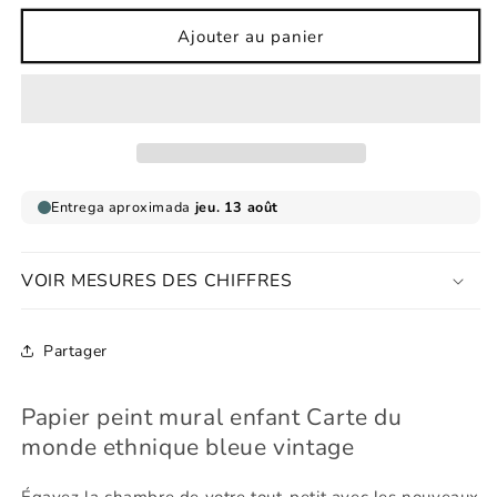
quantité
quantité
de
de
Ajouter au panier
Papier
Papier
peint
peint
mural
mural
enfant
enfant
Carte
Carte
du
du
monde
monde
ethnique
ethnique
bleue
bleue
vintage
vintage
VOIR MESURES DES CHIFFRES
Partager
Papier peint mural enfant Carte du
monde ethnique bleue vintage
Égayez la chambre de votre tout-petit avec les nouveaux