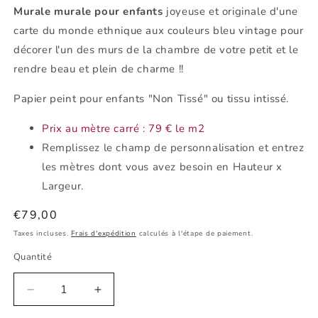
Murale murale pour enfants
joyeuse et originale d'une
carte du monde ethnique aux couleurs bleu vintage pour
décorer l'un des murs de la chambre de votre petit et le
rendre beau et plein de charme !!
Papier peint pour enfants "Non Tissé" ou tissu intissé.
Prix ​​au mètre carré : 79 € le m2
Remplissez le champ de personnalisation et entrez
les mètres dont vous avez besoin en Hauteur x
Largeur.
Prix
€79,00
habituel
Taxes incluses.
Frais d'expédition
calculés à l'étape de paiement.
Quantité
Réduire
Augmenter
la
la