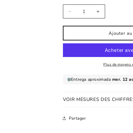
Réduire
Augmenter
la
la
quantité
quantité
de
de
Ajouter au
Mon
Mon
Affiche
Affiche
pirate
pirate
chat
chat
hooligan
hooligan
Plus de moyens 
VOIR MESURES DES CHIFFRE
Partager