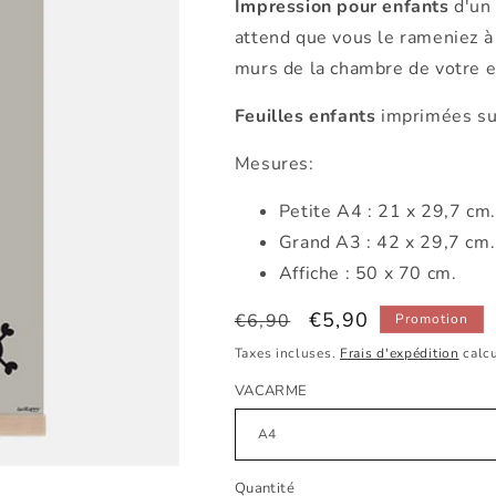
Impression pour enfants
d'un
attend que vous le rameniez à 
murs de la chambre de votre en
Feuilles enfants
imprimées su
Mesures:
Petite
A4 : 21 x 29,7 cm
Grand A3 : 42 x 29,7 cm
Affiche : 50 x 70 cm.
Prix
Prix
€5,90
€6,90
Promotion
habituel
promotionnel
Taxes incluses.
Frais d'expédition
calcu
VACARME
Quantité