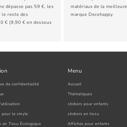
 ne dépasse pas 59 €, les
matériaux de la meilleure 
 le reste des
marque Decohappy.
150 € (9,90 € en dessous
ion
Menu
es de confidentialité
Accueil
ue
Thématiques
utilisation
stickers pour enfants
 pour le vinyle
stickers en tissu
rs en Tissu Écologique
Affiches pour enfants