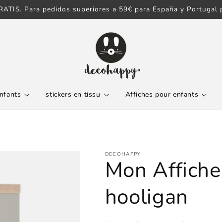
ATIS. Para pedidos superiores a 59€ para España y Portugal p
enfants
stickers en tissu
Affiches pour enfants
DECOHAPPY
Mon Affiche 
hooligan