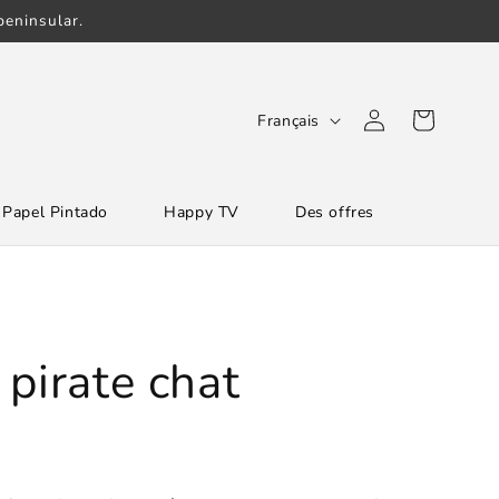
eninsular.
L
Connexion
Panier
Français
a
n
Papel Pintado
Happy TV
Des offres
g
u
e
pirate chat