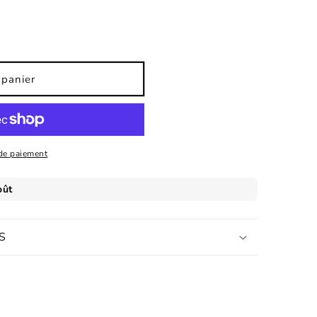
 panier
de paiement
S