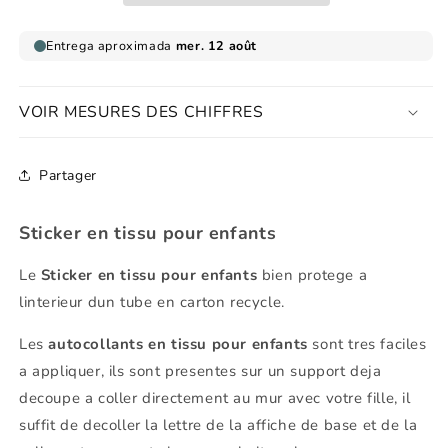
pour
pour
enfant
enfant
en
en
tissu
tissu
k
k
VOIR MESURES DES CHIFFRES
Partager
Sticker en tissu pour enfants
Le
Sticker en tissu pour enfants
bien protege a
linterieur dun tube en carton recycle.
Les
autocollants en tissu pour enfants
sont tres faciles
a appliquer, ils sont presentes sur un support deja
decoupe a coller directement au mur avec votre fille, il
suffit de decoller la lettre de la affiche de base et de la