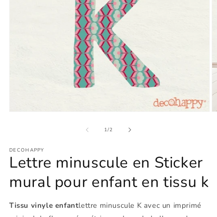
Ouvrir
O
le
le
média
m
de
1
/
2
1
2
dans
d
DECOHAPPY
une
u
Lettre minuscule en Sticker
fenêtre
f
modale
m
mural pour enfant en tissu k
Tissu vinyle enfant
lettre minuscule K avec un imprimé