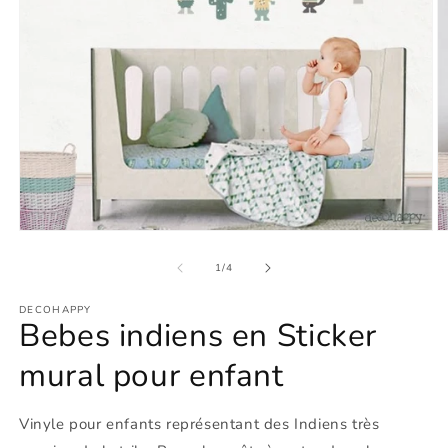
Ouvrir
O
le
le
média
m
de
1
/
4
1
2
dans
d
DECOHAPPY
une
u
Bebes indiens en Sticker
fenêtre
f
modale
m
mural pour enfant
Vinyle pour enfants représentant des Indiens très