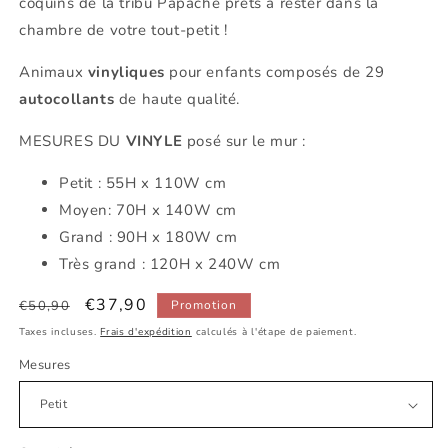
coquins de la tribu Papache prêts à rester dans la
chambre de votre tout-petit !
Animaux
vinyliques
pour enfants composés de 29
autocollants
de haute qualité.
MESURES DU
VINYLE
posé sur le mur :
Petit : 55H x 110W cm
Moyen: 70H x 140W cm
Grand : 90H x 180W cm
Très grand : 120H x 240W cm
Prix
Prix
€37,90
€50,90
Promotion
habituel
promotionnel
Taxes incluses.
Frais d'expédition
calculés à l'étape de paiement.
Mesures