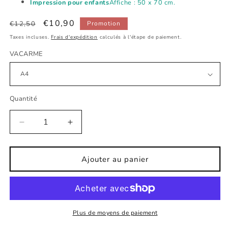
Impression pour enfants
Affiche : 50 x 70 cm.
Prix
Prix
€10,90
€12,50
Promotion
habituel
promotionnel
Taxes incluses.
Frais d'expédition
calculés à l'étape de paiement.
VACARME
Quantité
Réduire
Augmenter
la
la
quantité
quantité
de
de
Ajouter au panier
Affiche
Affiche
pour
pour
enfant
enfant
Magic
Magic
Train
Train
Plus de moyens de paiement