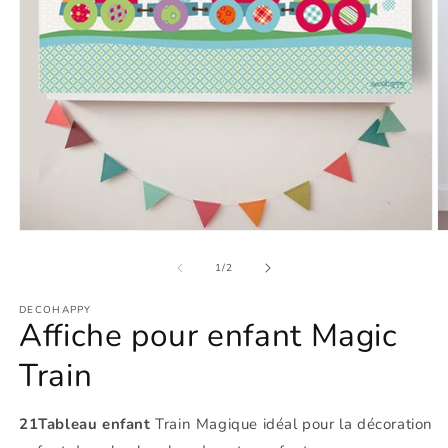
Ouvrir
O
le
le
média
m
de
1
/
2
1
2
dans
d
DECOHAPPY
une
u
Affiche pour enfant Magic
fenêtre
f
modale
m
Train
21Tableau enfant
Train Magique idéal pour la décoration