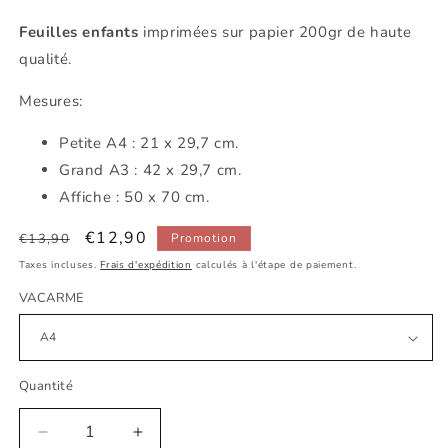
Feuilles enfants
imprimées sur papier 200gr de haute
qualité.
Mesures:
Petite
A4 : 21 x 29,7 cm.
Grand A3 : 42 x 29,7 cm.
Affiche : 50 x 70 cm.
Prix
Prix
€12,90
€13,90
Promotion
habituel
promotionnel
Taxes incluses.
Frais d'expédition
calculés à l'étape de paiement.
VACARME
Quantité
Réduire
Augmenter