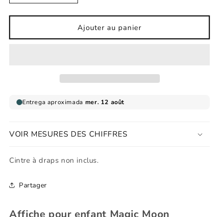
la
la
quantité
quantité
de
de
Ajouter au panier
Affiche
Affiche
pour
pour
enfant
enfant
Magic
Magic
Moon
Moon
VOIR MESURES DES CHIFFRES
Cintre à draps non inclus.
Partager
Affiche pour enfant Magic Moon