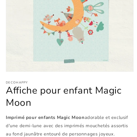
Ouvrir
le
média
DECOHAPPY
Affiche pour enfant Magic
1
dans
une
Moon
fenêtre
modale
Imprimé pour enfants Magic Moon
adorable et exclusif
d'une demi-lune avec des imprimés mouchetés assortis
au fond jaunâtre entouré de personnages joyeux.