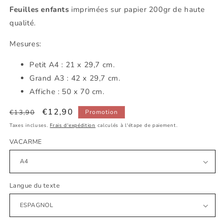
Feuilles enfants
imprimées sur papier 200gr de haute
qualité.
Mesures:
Petit A4 : 21 x 29,7 cm.
Grand A3 : 42 x 29,7 cm.
Affiche : 50 x 70 cm.
Prix
Prix
€12,90
€13,90
Promotion
habituel
promotionnel
Taxes incluses.
Frais d'expédition
calculés à l'étape de paiement.
VACARME
Langue du texte