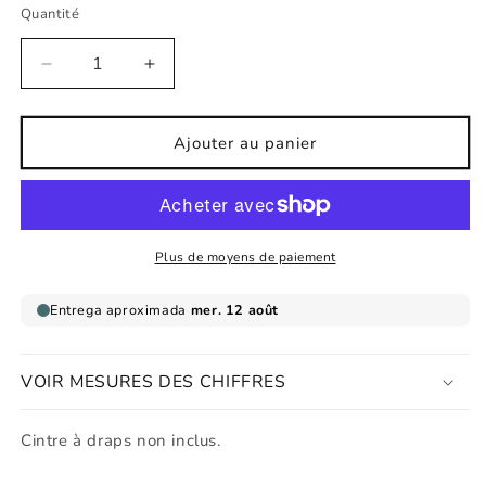
Quantité
Réduire
Augmenter
la
la
quantité
quantité
de
de
Ajouter au panier
Affiche
Affiche
pour
pour
enfant
enfant
M.
M.
Cat
Cat
Plus de moyens de paiement
VOIR MESURES DES CHIFFRES
Cintre à draps non inclus.