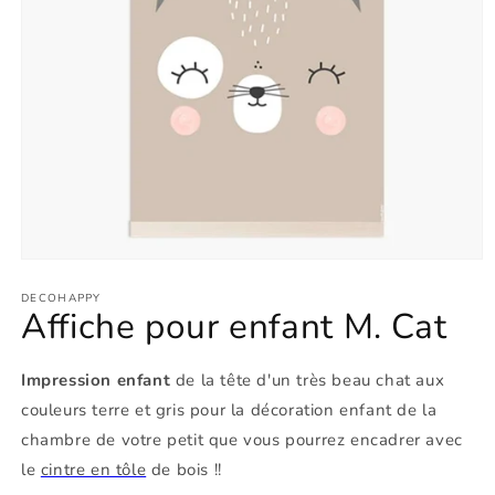
Ouvrir
le
média
DECOHAPPY
Affiche pour enfant M. Cat
1
dans
une
fenêtre
Impression enfant
de la tête d'un très beau chat aux
modale
couleurs terre et gris pour la décoration enfant de la
chambre de votre petit que vous pourrez encadrer avec
le
cintre en tôle
de bois !!