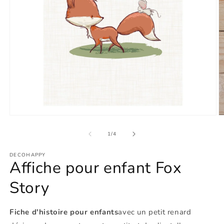
Ouvrir
O
le
le
média
m
de
1
/
4
1
2
dans
d
DECOHAPPY
une
u
Affiche pour enfant Fox
fenêtre
f
modale
m
Story
Fiche d'histoire pour enfants
avec un petit renard