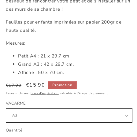
désireux de rencontrer votre petit et de s'installer sur un
des murs de sa chambre !!
Feuilles pour enfants imprimées sur papier 200gr de
haute qualité.
Mesures:
Petit A4 : 21 x 29,7 cm.
Grand A3 : 42 x 29,7 cm.
Affiche : 50 x 70 cm.
Prix
Prix
€15,90
€17,90
Promotion
habituel
promotionnel
Taxes incluses.
Frais d'expédition
calculés à l'étape de paiement.
VACARME
Quantité