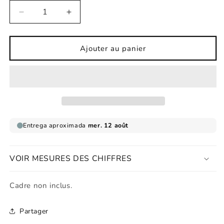
Réduire
Augmenter
la
la
quantité
quantité
de
de
Ajouter au panier
Affiche
Affiche
pour
pour
enfant
enfant
Fox
Fox
Story
Story
VOIR MESURES DES CHIFFRES
Cadre non inclus.
Partager