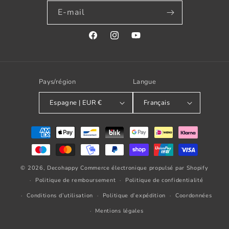
E-mail
Facebook
Instagram
YouTube
Pays/région
Langue
Espagne | EUR €
Français
Modes
de
paiement
© 2026,
Decohappy
Commerce électronique propulsé par Shopify
Politique de remboursement
Politique de confidentialité
Conditions d’utilisation
Politique d’expédition
Coordonnées
Mentions légales