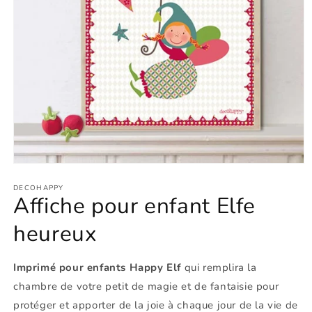
Ouvrir
le
média
DECOHAPPY
Affiche pour enfant Elfe
1
dans
une
heureux
fenêtre
modale
Imprimé pour enfants Happy Elf
qui remplira la
chambre de votre petit de magie et de fantaisie pour
protéger et apporter de la joie à chaque jour de la vie de