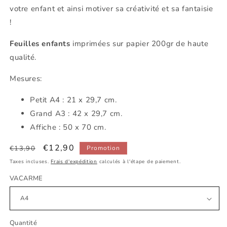
votre enfant et ainsi motiver sa créativité et sa fantaisie
!
Feuilles enfants
imprimées sur papier 200gr de haute
qualité.
Mesures:
Petit
A4 : 21 x 29,7 cm.
Grand A3 : 42 x 29,7 cm.
Affiche : 50 x 70 cm.
Prix
Prix
€12,90
€13,90
Promotion
habituel
promotionnel
Taxes incluses.
Frais d'expédition
calculés à l'étape de paiement.
VACARME
Quantité