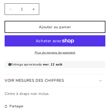
Réduire
Augmenter
la
la
quantité
quantité
de
de
Ajouter au panier
Affiche
Affiche
pour
pour
enfant
enfant
Elfe
Elfe
heureux
heureux
Plus de moyens de paiement
VOIR MESURES DES CHIFFRES
Cintre à draps non inclus.
Partager