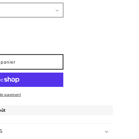
 panier
de paiement
S