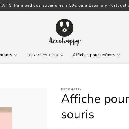
ATIS. Para pedidos superiores a 59€ para España y Portugal p
enfants
stickers en tissu
Affiches pour enfants
DECOHAPPY
Affiche pou
souris