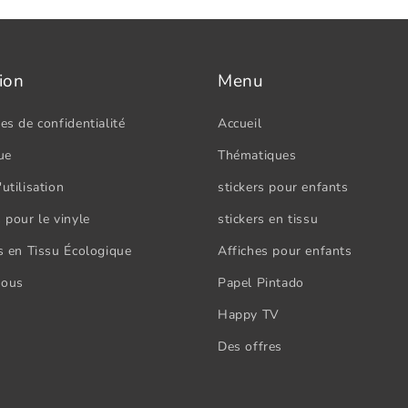
ion
Menu
es de confidentialité
Accueil
ue
Thématiques
utilisation
stickers pour enfants
 pour le vinyle
stickers en tissu
rs en Tissu Écologique
Affiches pour enfants
nous
Papel Pintado
Happy TV
Des offres