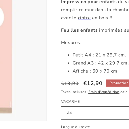
Impression pour enfants
du vi
remplir ce mur dans la chambr
avec le
cintre
en bois !!
Feuilles enfants
imprimées sur
Mesures:
Petit A4 : 21 x 29,7 cm.
Grand A3 : 42 x 29,7 cm
Affiche : 50 x 70 cm.
Prix
Prix
€12,90
€13,90
Promotion
habituel
promotionnel
Taxes incluses.
Frais d'expédition
calcu
VACARME
Langue du texte