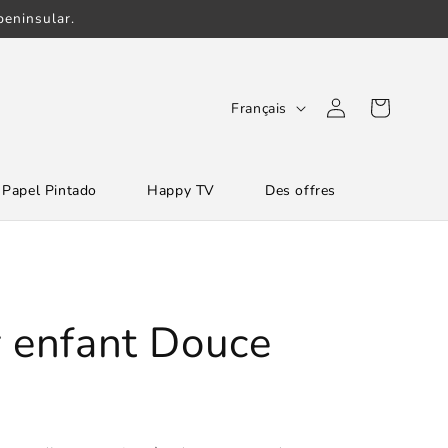
eninsular.
L
Connexion
Panier
Français
a
n
Papel Pintado
Happy TV
Des offres
g
u
e
r enfant Douce