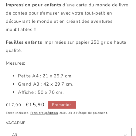
Impression pour enfants
d'une carte du monde de livre
de contes pour s'amuser avec votre tout-petit en
découvrant le monde et en créant des aventures
inoubliables !!
Feuilles enfants
imprimées sur papier 250 gr de haute
qualité.
Mesures:
Petite
A4 : 21 x 29,7 cm.
Grand A3 : 42 x 29,7 cm.
Affiche : 50 x 70 cm.
Prix
Prix
€15,90
€17,90
Promotion
habituel
promotionnel
Taxes incluses.
Frais d'expédition
calculés à l'étape de paiement.
VACARME