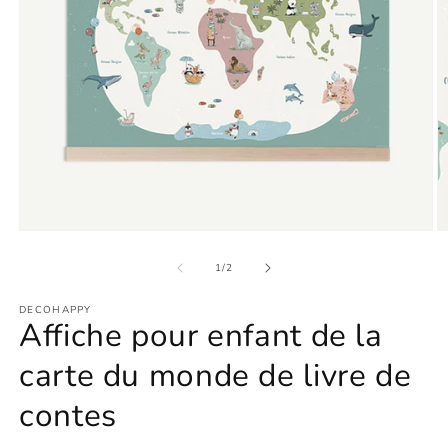
Ouvrir
O
le
le
média
m
de
1
/
2
1
2
dans
d
DECOHAPPY
une
u
Affiche pour enfant de la
fenêtre
f
modale
m
carte du monde de livre de
contes