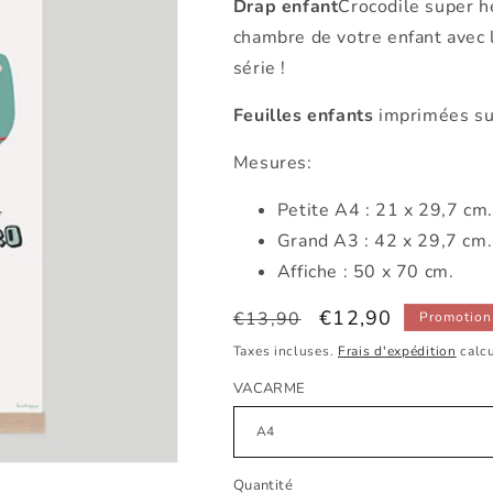
Drap enfant
Crocodile super h
chambre de votre enfant avec
série !
Feuilles enfants
imprimées su
Mesures:
Petite
A4 : 21 x 29,7 cm
Grand A3 : 42 x 29,7 cm
Affiche : 50 x 70 cm.
Prix
Prix
€12,90
€13,90
Promotion
habituel
promotionnel
Taxes incluses.
Frais d'expédition
calcu
VACARME
Quantité