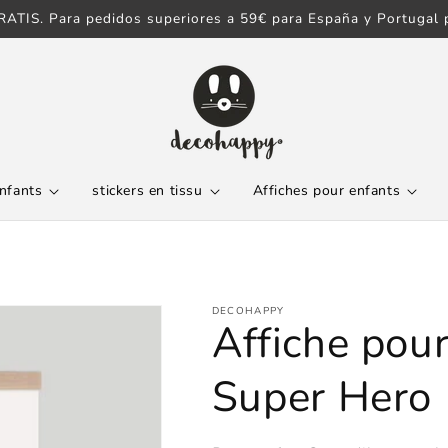
ATIS. Para pedidos superiores a 59€ para España y Portugal p
enfants
stickers en tissu
Affiches pour enfants
DECOHAPPY
Affiche pour
Super Hero