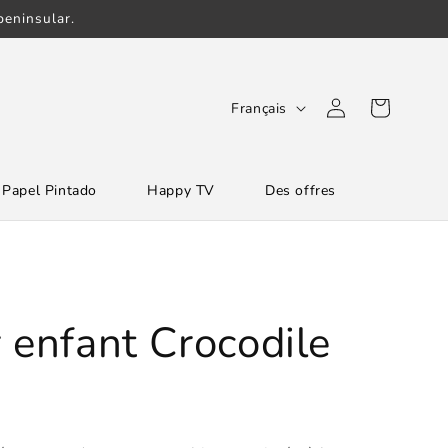
eninsular.
L
Connexion
Panier
Français
a
n
Papel Pintado
Happy TV
Des offres
g
u
e
 enfant Crocodile