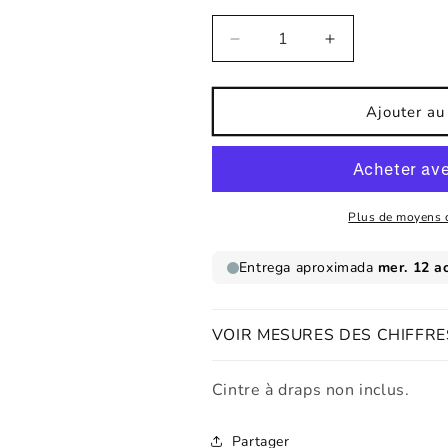
Réduire
Augmenter
la
la
quantité
quantité
de
de
Ajouter au
Affiche
Affiche
pour
pour
enfant
enfant
Crocodile
Crocodile
Super
Super
Plus de moyens 
Hero
Hero
VOIR MESURES DES CHIFFRE
Cintre à draps non inclus.
Partager