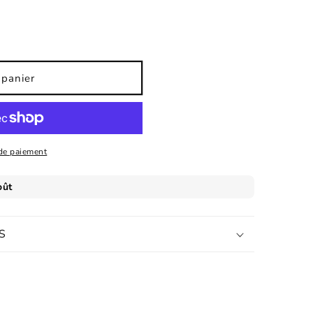
 panier
de paiement
S