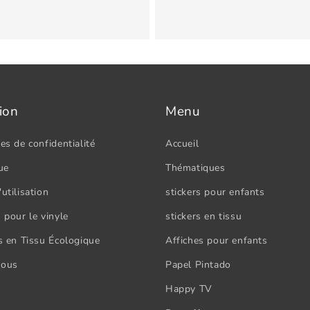
ion
Menu
es de confidentialité
Accueil
ue
Thématiques
utilisation
stickers pour enfants
 pour le vinyle
stickers en tissu
rs en Tissu Écologique
Affiches pour enfants
nous
Papel Pintado
Happy TV