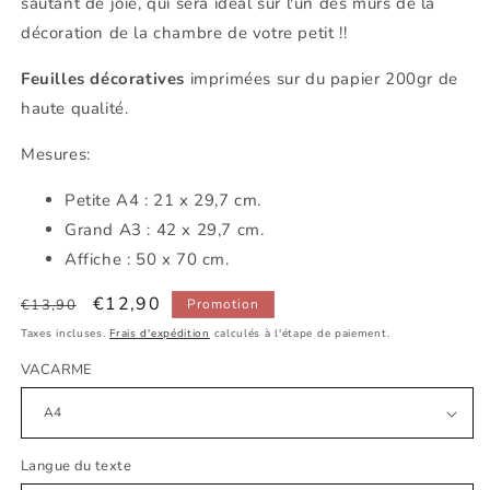
sautant de joie, qui sera idéal sur l'un des murs de la
décoration de la chambre de votre petit !!
Feuilles décoratives
imprimées sur du papier 200gr de
haute qualité.
Mesures:
Petite
A4 : 21 x 29,7 cm.
Grand A3 : 42 x 29,7 cm.
Affiche : 50 x 70 cm.
Prix
Prix
€12,90
€13,90
Promotion
habituel
promotionnel
Taxes incluses.
Frais d'expédition
calculés à l'étape de paiement.
VACARME
Langue du texte