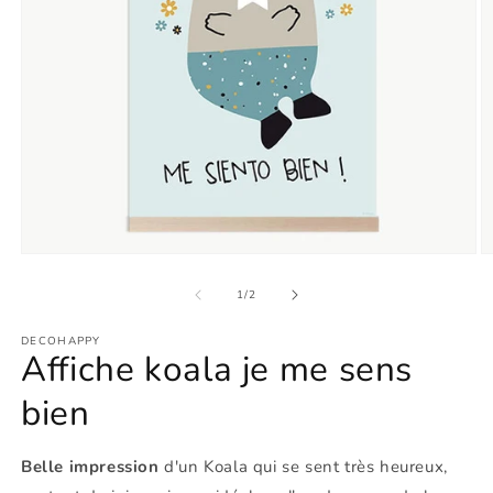
Ouvrir
O
le
le
média
m
de
1
/
2
1
2
dans
d
DECOHAPPY
une
u
Affiche koala je me sens
fenêtre
f
modale
m
bien
Belle impression
d'un Koala qui se sent très heureux,