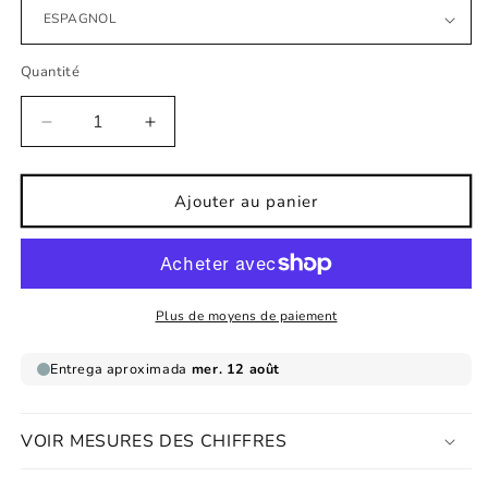
Quantité
Réduire
Augmenter
la
la
quantité
quantité
de
de
Ajouter au panier
Affiche
Affiche
koala
koala
je
je
me
me
sens
sens
Plus de moyens de paiement
bien
bien
VOIR MESURES DES CHIFFRES