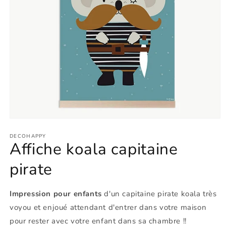
Ouvrir
le
média
DECOHAPPY
Affiche koala capitaine
1
dans
une
pirate
fenêtre
modale
Impression pour enfants
d'un capitaine pirate koala très
voyou et enjoué attendant d'entrer dans votre maison
pour rester avec votre enfant dans sa chambre !!