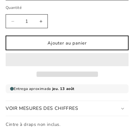
Quantité
Réduire
Augmenter
la
la
quantité
quantité
de
de
Ajouter au panier
Affiche
Affiche
koala
koala
capitaine
capitaine
pirate
pirate
VOIR MESURES DES CHIFFRES
Cintre à draps non inclus.