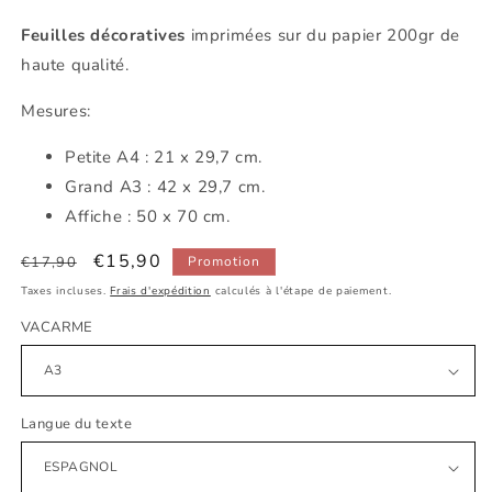
Feuilles décoratives
imprimées sur du papier 200gr de
haute qualité.
Mesures:
Petite
A4 : 21 x 29,7 cm.
Grand A3 : 42 x 29,7 cm.
Affiche : 50 x 70 cm.
Prix
Prix
€15,90
€17,90
Promotion
habituel
promotionnel
Taxes incluses.
Frais d'expédition
calculés à l'étape de paiement.
VACARME
Langue du texte