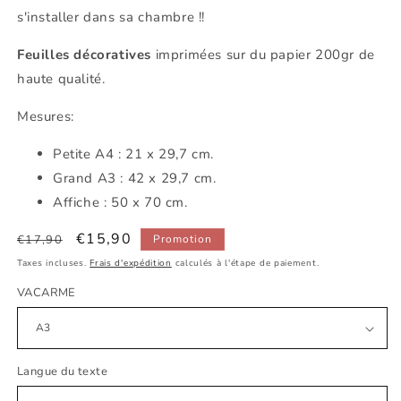
s'installer dans sa chambre !!
Feuilles décoratives
imprimées sur du papier 200gr de
haute qualité.
Mesures:
Petite
A4 : 21 x 29,7 cm.
Grand A3 : 42 x 29,7 cm.
Affiche : 50 x 70 cm.
Prix
Prix
€15,90
€17,90
Promotion
habituel
promotionnel
Taxes incluses.
Frais d'expédition
calculés à l'étape de paiement.
VACARME
Langue du texte