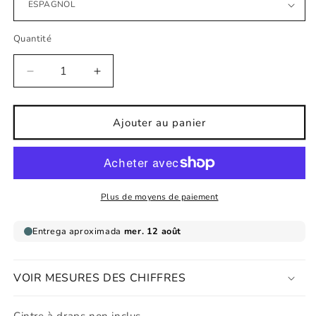
Quantité
Réduire
Augmenter
la
la
quantité
quantité
de
de
Ajouter au panier
Affiche
Affiche
hippie
hippie
heureuse
heureuse
Plus de moyens de paiement
VOIR MESURES DES CHIFFRES