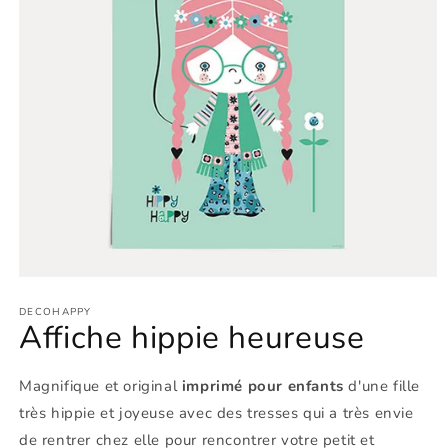
Ouvrir
le
média
DECOHAPPY
Affiche hippie heureuse
1
dans
une
fenêtre
Magnifique et original
imprimé pour enfants
d'une fille
modale
très hippie et joyeuse avec des tresses qui a très envie
de rentrer chez elle pour rencontrer votre petit et