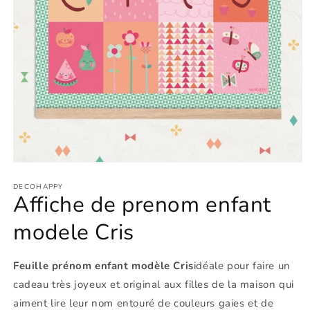
Ouvrir
le
média
DECOHAPPY
Affiche de prenom enfant
1
dans
une
modele Cris
fenêtre
modale
Feuille prénom enfant modèle Cris
idéale pour faire un
cadeau très joyeux et original aux filles de la maison qui
aiment lire leur nom entouré de couleurs gaies et de