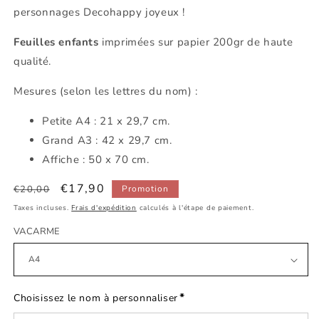
personnages Decohappy joyeux !
Feuilles enfants
imprimées sur papier 200gr de haute
qualité.
Mesures (selon les lettres du nom) :
Petite
A4 : 21 x 29,7 cm.
Grand A3 : 42 x 29,7 cm.
Affiche : 50 x 70 cm.
Prix
Prix
€17,90
€20,00
Promotion
habituel
promotionnel
Taxes incluses.
Frais d'expédition
calculés à l'étape de paiement.
VACARME
*
Choisissez le nom à personnaliser