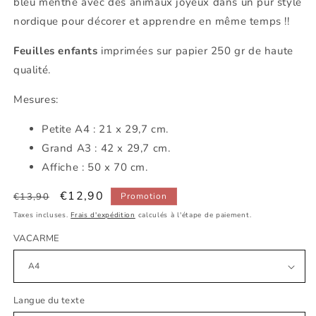
bleu menthe avec des animaux joyeux dans un pur style
nordique pour décorer et apprendre en même temps !!
Feuilles enfants
imprimées sur papier 250 gr de haute
qualité.
Mesures:
Petite
A4 : 21 x 29,7 cm.
Grand A3 : 42 x 29,7 cm.
Affiche : 50 x 70 cm.
Prix
Prix
€12,90
€13,90
Promotion
habituel
promotionnel
Taxes incluses.
Frais d'expédition
calculés à l'étape de paiement.
VACARME
Langue du texte