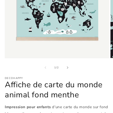
Ouvrir
O
le
le
média
m
de
1
/
2
1
2
dans
d
DECOHAPPY
une
u
Affiche de carte du monde
fenêtre
f
modale
m
animal fond menthe
Impression pour enfants
d'une carte du monde sur fond