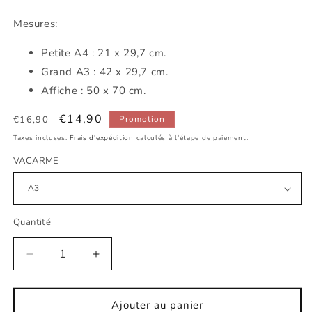
Mesures:
Petite
A4 : 21 x 29,7 cm.
Grand A3 : 42 x 29,7 cm.
Affiche : 50 x 70 cm.
Prix
Prix
€14,90
€16,90
Promotion
habituel
promotionnel
Taxes incluses.
Frais d'expédition
calculés à l'étape de paiement.
VACARME
Quantité
Réduire
Augmenter
la
la
quantité
quantité
de
de
Ajouter au panier