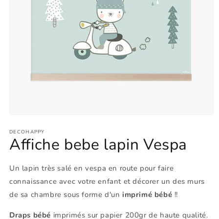
Ouvrir
le
média
DECOHAPPY
Affiche bebe lapin Vespa
1
dans
une
fenêtre
Un lapin très salé en vespa en route pour faire
modale
connaissance avec votre enfant et décorer un des murs
de sa chambre sous forme d'un
imprimé bébé
!!
Draps bébé
imprimés sur papier 200gr de haute qualité.