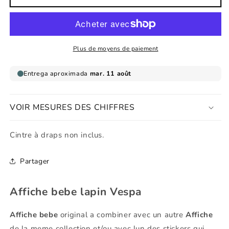
Affiche
Affiche
bebe
bebe
lapin
lapin
Vespa
Vespa
Plus de moyens de paiement
VOIR MESURES DES CHIFFRES
Cintre à draps non inclus.
Partager
Affiche bebe lapin Vespa
Affiche bebe
original a combiner avec un autre
Affiche
de la meme collection et/ou avec lun des stickers qui