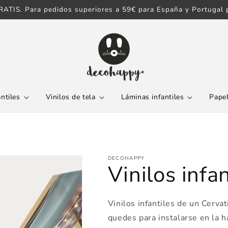
ATIS. Para pedidos superiores a 59€ para España y Portugal p
antiles
Vinilos de tela
Láminas infantiles
Papel
DECOHAPPY
Vinilos infan
Vinilos infantiles de un Cerva
quedes para instalarse en la h