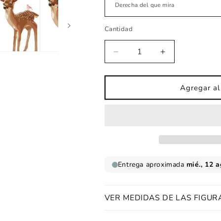
Cantidad
Reducir
Aumentar
cantidad
cantidad
para
para
Vinilos
Vinilos
Agregar al 
infantiles
infantiles
Cervatillo
Cervatillo
VER MEDIDAS DE LAS FIGUR