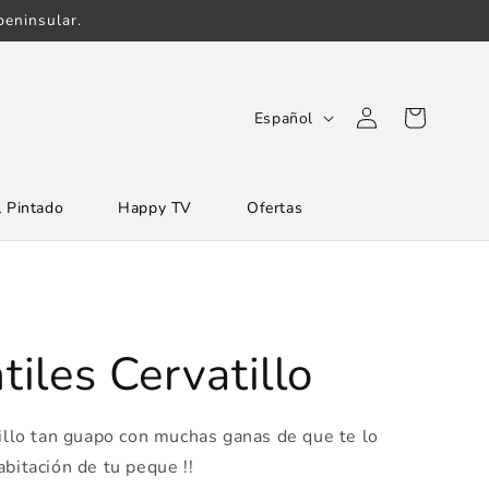
eninsular.
Iniciar
I
Carrito
Español
sesión
d
i
 Pintado
Happy TV
Ofertas
o
m
a
tiles Cervatillo
tillo tan guapo con muchas ganas de que te lo
abitación de tu peque !!