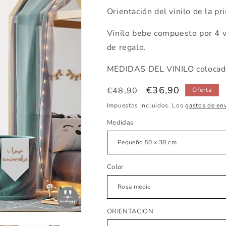
Orientación del vinilo de la pr
Vinilo bebe compuesto por 4 vi
de regalo.
MEDIDAS DEL VINILO colocado
Precio
Precio
€36,90
€48,90
Oferta
habitual
de
Impuestos incluidos. Los
gastos de en
oferta
Medidas
Color
ORIENTACION