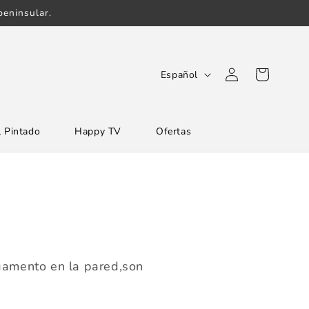
eninsular.
Iniciar
I
Carrito
Español
sesión
d
i
 Pintado
Happy TV
Ofertas
o
m
a
egamento en la pared,son