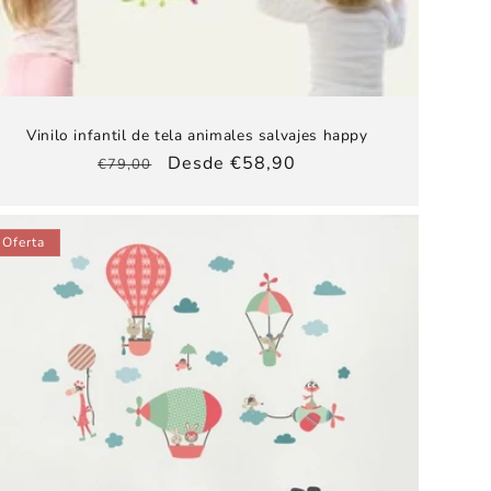
Vinilo infantil de tela animales salvajes happy
Precio
Precio
Desde €58,90
€79,00
habitual
de
oferta
Oferta