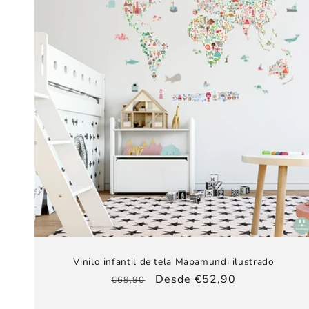
Vinilo infantil de tela Mapamundi ilustrado
Precio
Precio
Desde €52,90
€69,90
habitual
de