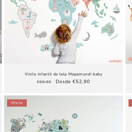
Vinilo infantil de tela Mapamundi baby
Precio
Precio
Desde €52,90
€69,90
habitual
de
oferta
Oferta