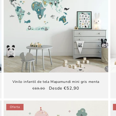
Vinilo infantil de tela Mapamundi mini gris menta
Precio
Precio
Desde €52,90
€69,90
habitual
de
oferta
Oferta