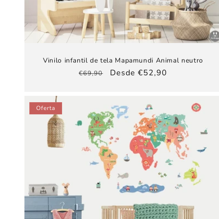
Vinilo infantil de tela Mapamundi Animal neutro
Precio
Precio
Desde €52,90
€69,90
habitual
de
oferta
Oferta