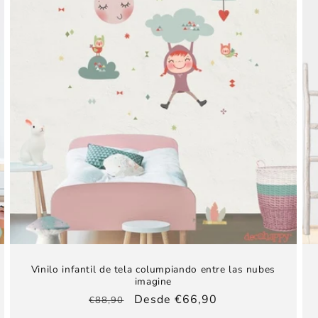
Vinilo infantil de tela columpiando entre las nubes
imagine
Precio
Precio
Desde €66,90
€88,90
habitual
de