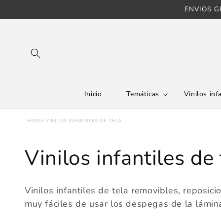
Ir directamente
ENVIOS GR
al contenido
Inicio
Temáticas
Vinilos inf
HOME
›
VINILOS INFANTILES DE TELA
C
Vinilos infantiles de 
o
Vinilos infantiles de tela removibles, reposi
l
muy fáciles de usar los despegas de la lámina