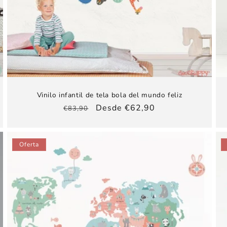
Vinilo infantil de tela bola del mundo feliz
Precio
Precio
Desde €62,90
€83,90
habitual
de
oferta
Oferta