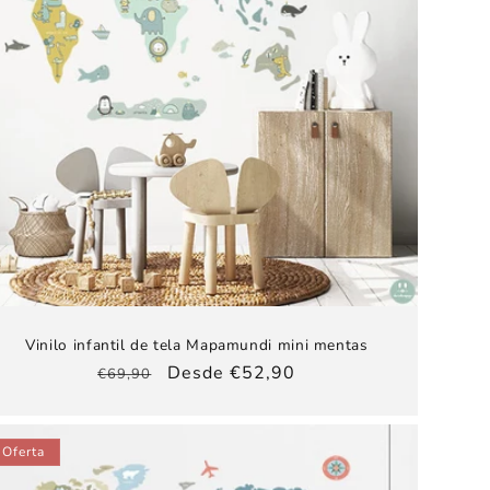
Vinilo infantil de tela Mapamundi mini mentas
Precio
Precio
Desde €52,90
€69,90
habitual
de
oferta
Oferta