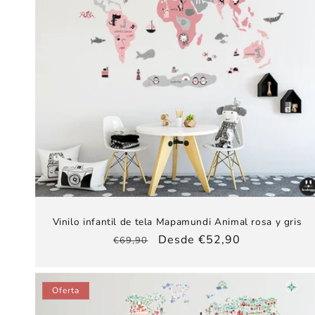
Vinilo infantil de tela Mapamundi Animal rosa y gris
Precio
Precio
Desde €52,90
€69,90
habitual
de
oferta
Oferta