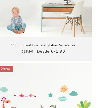
Vinilo infantil de tela globos Voladores
Precio
Precio
Desde €71,90
€95,90
habitual
de
oferta
Oferta