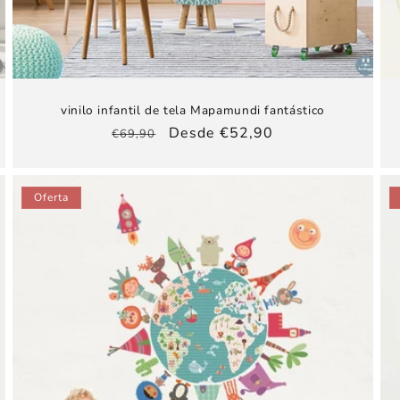
vinilo infantil de tela Mapamundi fantástico
Precio
Precio
Desde €52,90
€69,90
habitual
de
oferta
Oferta