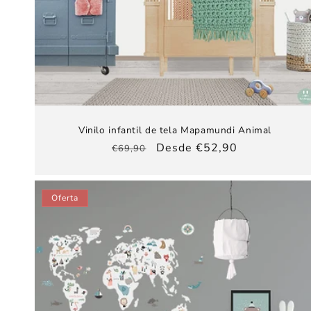
Vinilo infantil de tela Mapamundi Animal
Precio
Precio
Desde €52,90
€69,90
habitual
de
oferta
Oferta