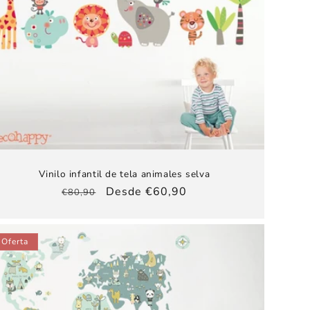
Vinilo infantil de tela animales selva
Precio
Precio
Desde €60,90
€80,90
habitual
de
oferta
Oferta