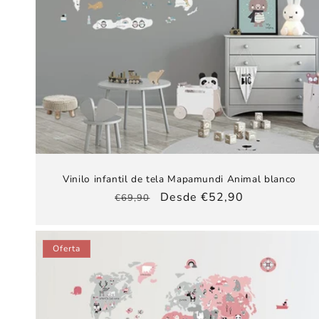
Vinilo infantil de tela Mapamundi Animal blanco
Precio
Precio
Desde €52,90
€69,90
habitual
de
oferta
Oferta