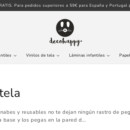
ATIS. Para pedidos superiores a 59€ para España y Portugal p
antiles
Vinilos de tela
Láminas infantiles
Papel
tela
cionabes y reusables no te dejan ningún rastro de p
 base y los pegas en la pared d...