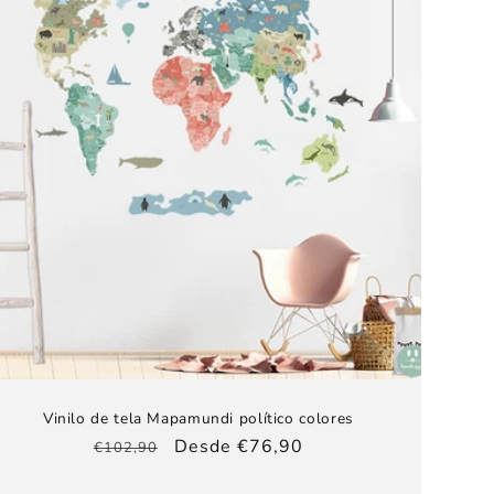
Vinilo de tela Mapamundi político colores
Precio
Precio
Desde €76,90
€102,90
habitual
de