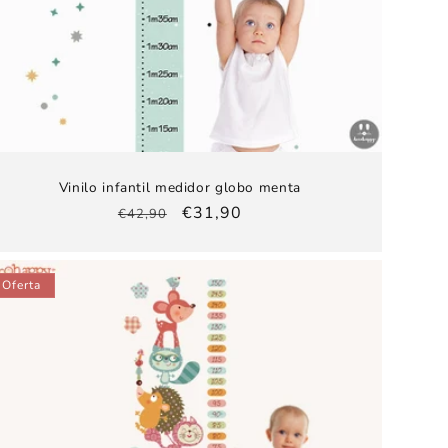
Vinilo infantil medidor globo menta
Precio
Precio
€31,90
€42,90
habitual
de
oferta
Oferta