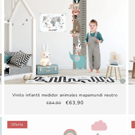
Vinilo infantil medidor animales mapamundi neutro
Precio
Precio
€63,90
€84,90
habitual
de
oferta
Oferta