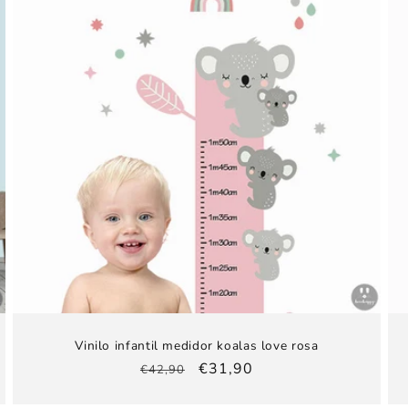
Vinilo infantil medidor koalas love rosa
Precio
Precio
€31,90
€42,90
habitual
de