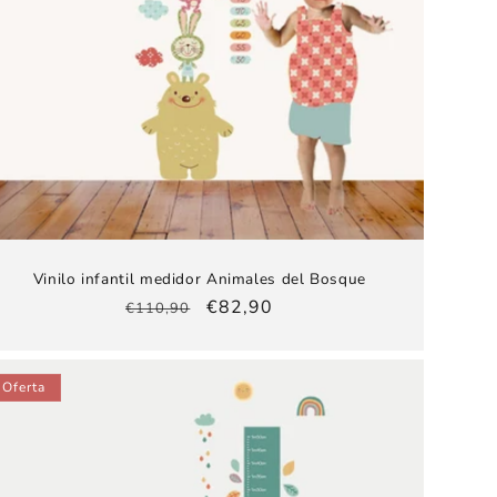
Vinilo infantil medidor Animales del Bosque
Precio
Precio
€82,90
€110,90
habitual
de
oferta
Oferta