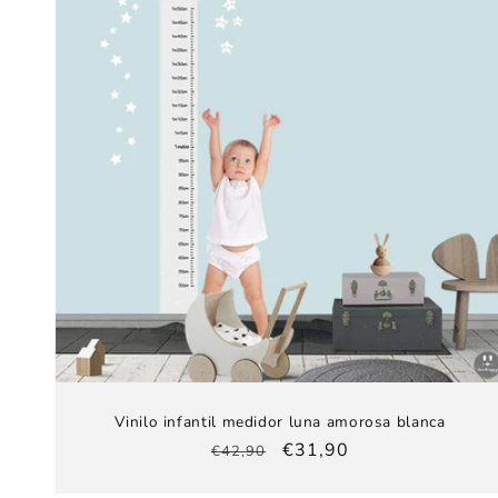
Vinilo infantil medidor luna amorosa blanca
Precio
Precio
€31,90
€42,90
habitual
de