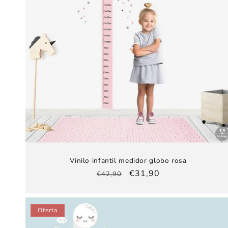
Vinilo infantil medidor globo rosa
Precio
Precio
€31,90
€42,90
habitual
de
oferta
Oferta