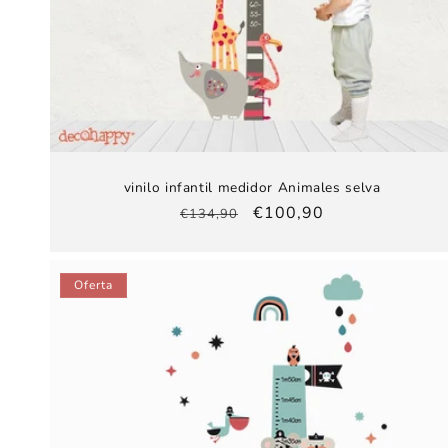
vinilo infantil medidor Animales selva
Precio
Precio
€100,90
€134,90
habitual
de
oferta
Oferta