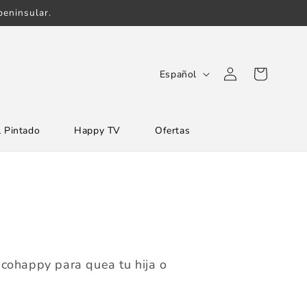
eninsular.
Iniciar
I
Carrito
Español
sesión
d
i
 Pintado
Happy TV
Ofertas
o
m
a
ecohappy para quea tu hija o