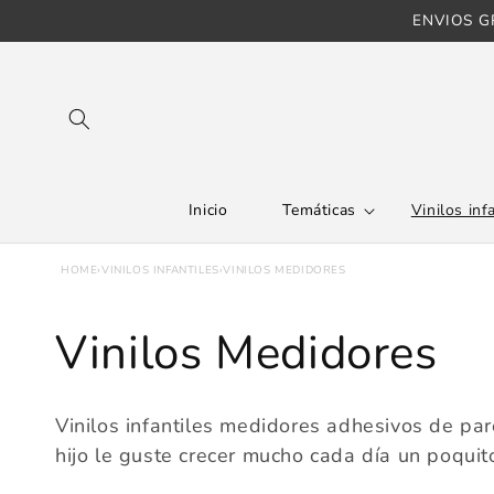
Ir directamente
ENVIOS GR
al contenido
Inicio
Temáticas
Vinilos inf
HOME
›
VINILOS INFANTILES
›
VINILOS MEDIDORES
C
Vinilos Medidores
o
Vinilos infantiles medidores adhesivos de pa
l
hijo le guste crecer mucho cada día un poquito 