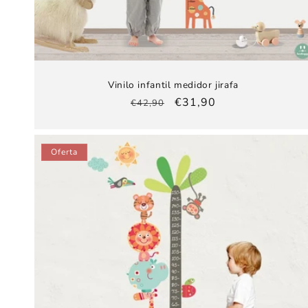
Vinilo infantil medidor jirafa
Precio
Precio
€31,90
€42,90
habitual
de
oferta
Oferta