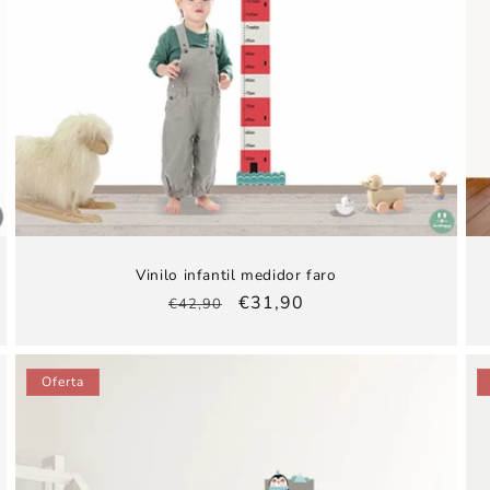
Vinilo infantil medidor faro
Precio
Precio
€31,90
€42,90
habitual
de
oferta
Oferta