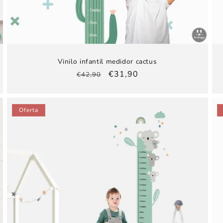
Vinilo infantil medidor cactus
Precio
Precio
€31,90
€42,90
habitual
de
oferta
Oferta