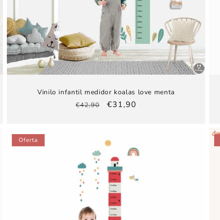
Vinilo infantil medidor koalas love menta
Precio
Precio
€31,90
€42,90
habitual
de
oferta
Oferta