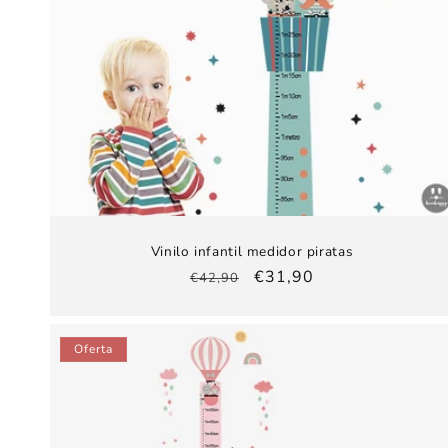
Vinilo infantil medidor piratas
Precio
Precio
€31,90
€42,90
habitual
de
oferta
Oferta