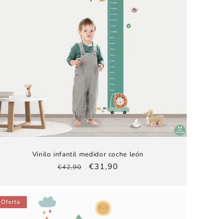
Vinilo infantil medidor coche león
Precio
Precio
€31,90
€42,90
habitual
de
oferta
Oferta