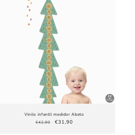
Vinilo infantil medidor Abeto
Precio
Precio
€31,90
€42,90
habitual
de