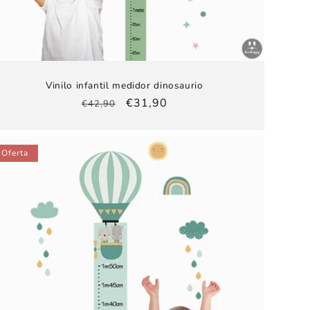
Vinilo infantil medidor dinosaurio
Precio
Precio
€31,90
€42,90
habitual
de
oferta
Oferta