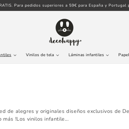
ATIS. Para pedidos superiores a 59€ para España y Portugal p
antiles
Vinilos de tela
Láminas infantiles
Papel
red de alegres y originales diseños exclusivos de D
más !Los vinilos infantile...