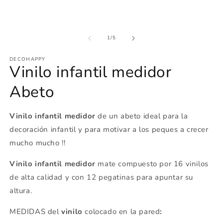
de
1
/
5
DECOHAPPY
Vinilo infantil medidor
Abeto
Vinilo infantil
medidor
de un abeto ideal para la
decoración infantil y para motivar a los peques a crecer
mucho mucho !!
Vinilo infantil medidor
mate compuesto por 16 vinilos
de alta calidad y con 12 pegatinas para apuntar su
altura.
MEDIDAS del
vinilo
colocado en la pared
: