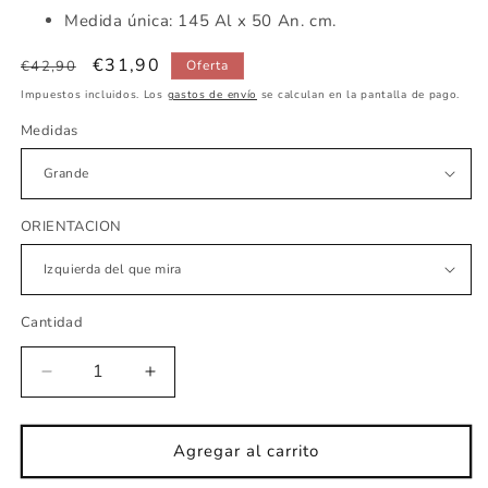
Medida única: 145 Al x 50 An. cm.
Precio
Precio
€31,90
€42,90
Oferta
habitual
de
Impuestos incluidos. Los
gastos de envío
se calculan en la pantalla de pago.
oferta
Medidas
ORIENTACION
Cantidad
Reducir
Aumentar
cantidad
cantidad
para
para
Vinilo
Vinilo
Agregar al carrito
infantil
infantil