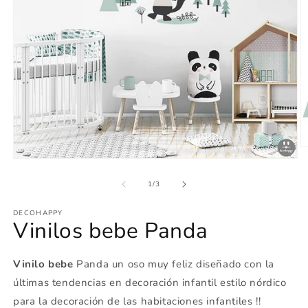
Ab
e
Abrir
m
elemento
2
multimedia
de
1
/
3
e
1
u
en
v
DECOHAPPY
una
Vinilos bebe Panda
m
ventana
modal
Vinilo bebe
Panda
un oso muy feliz diseñado con la
últimas tendencias en decoración infantil estilo nórdico
para la decoración de las habitaciones infantiles !!