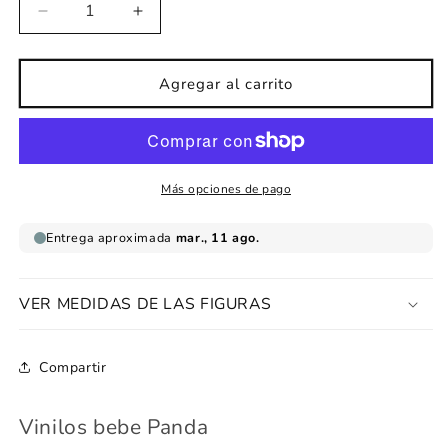
Reducir
Aumentar
cantidad
cantidad
para
para
Vinilos
Vinilos
Agregar al carrito
bebe
bebe
Panda
Panda
Más opciones de pago
VER MEDIDAS DE LAS FIGURAS
Compartir
Vinilos bebe Panda