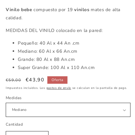
Vinilo bebe
compuesto por 19
vinilos
mates de alta
calidad.
MEDIDAS DEL VINILO colocado en la pared:
Pequeño: 40 Al x 44 An .cm
Mediano: 60 Al x 66 An.cm
Grande: 80 Al x 88 An.cm
Super Grande: 100 Al x 110 An.cm
Precio
Precio
€43,90
€59,00
Oferta
habitual
de
Impuestos incluidos. Los
gastos de envío
se calculan en la pantalla de pago.
oferta
Medidas
Cantidad