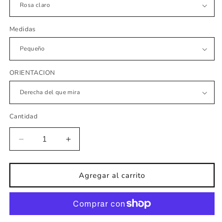
Medidas
ORIENTACION
Cantidad
Reducir
Aumentar
cantidad
cantidad
para
para
vinilos
vinilos
Agregar al carrito
bebe
bebe
oso
oso
y
y
bebe
bebe