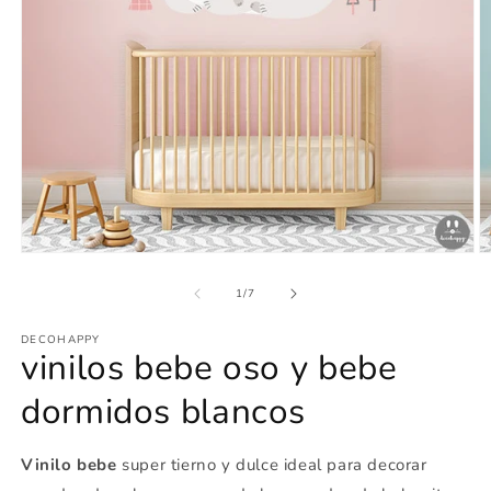
Abrir
Ab
elemento
e
multimedia
m
de
1
/
7
1
2
en
e
DECOHAPPY
una
u
vinilos bebe oso y bebe
ventana
v
modal
m
dormidos blancos
Vinilo bebe
super tierno y dulce ideal para decorar