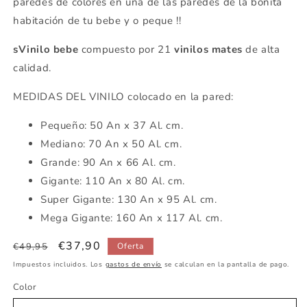
paredes de colores en una de las paredes de la bonita
habitación de tu bebe y o peque !!
sVinilo bebe
compuesto por 21
vinilos mates
de alta
calidad.
MEDIDAS DEL VINILO colocado en la pared:
Pequeño: 50 An x 37 Al. cm.
Mediano: 70 An x 50 Al. cm.
Grande: 90 An x 66 Al. cm.
Gigante: 110 An x 80 Al. cm.
Super Gigante: 130 An x 95 Al. cm.
Mega Gigante: 160 An x 117 Al. cm.
Precio
Precio
€37,90
€49,95
Oferta
habitual
de
Impuestos incluidos. Los
gastos de envío
se calculan en la pantalla de pago.
oferta
Color