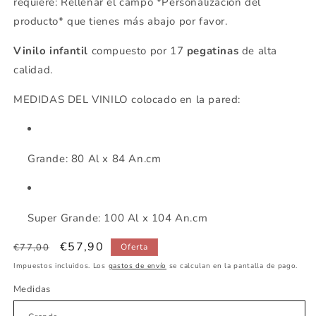
requiere: Rellenar el campo *Personalización del
producto* que tienes más abajo por favor.
Vinilo infantil
compuesto por 17
pegatinas
de alta
calidad.
MEDIDAS DEL VINILO colocado en la pared:
Grande: 80 Al x 84 An.cm
Super Grande: 100 Al x 104 An.cm
Precio
Precio
€57,90
€77,00
Oferta
habitual
de
Impuestos incluidos. Los
gastos de envío
se calculan en la pantalla de pago.
oferta
Medidas