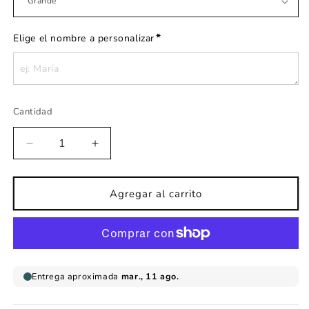
*
Elige el nombre a personalizar
Cantidad
Reducir
Aumentar
cantidad
cantidad
para
para
Vinilo
Vinilo
Agregar al carrito
infantil
infantil
personalizado
personalizado
nombre
nombre
cenefa
cenefa
flores
flores