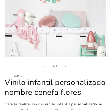
Abrir
Ab
elemento
e
multimedia
m
de
1
/
3
1
2
en
e
DECOHAPPY
una
u
Vinilo infantil personalizado
ventana
v
modal
m
nombre cenefa flores
Para la realización del
vinilo infantil personalizado
se