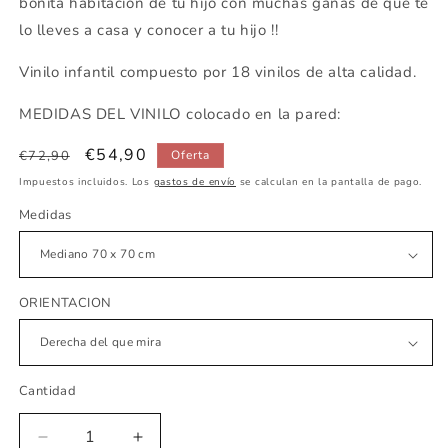
bonita habitación de tu hijo con muchas ganas de que te
lo lleves a casa y conocer a tu hijo !!
Vinilo infantil compuesto por 18 vinilos de alta calidad.
MEDIDAS DEL VINILO colocado en la pared:
Precio
Precio
€54,90
€72,90
Oferta
habitual
de
Impuestos incluidos. Los
gastos de envío
se calculan en la pantalla de pago.
oferta
Medidas
ORIENTACION
Cantidad
Reducir
Aumentar