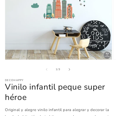
Ab
Abrir
e
elemento
m
multimedia
de
1
/
3
2
1
e
en
u
DECOHAPPY
una
Vinilo infantil peque super
v
ventana
m
modal
héroe
Original y alegre vinilo infantil para alegrar y decorar la