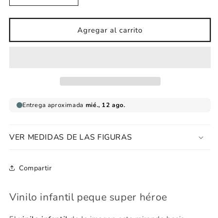
cantidad
cantidad
para
para
Vinilo
Vinilo
Agregar al carrito
infantil
infantil
peque
peque
super
super
héroe
héroe
VER MEDIDAS DE LAS FIGURAS
Compartir
Vinilo infantil peque super héroe