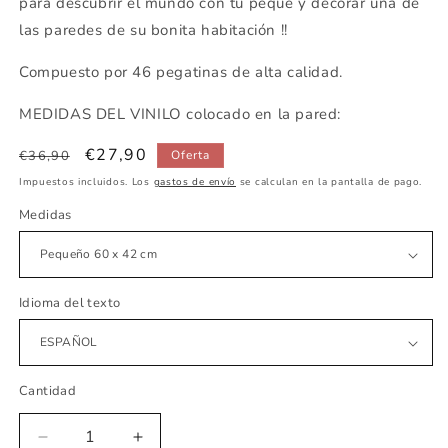
para descubrir el mundo con tu peque y decorar una de
las paredes de su bonita habitación !!
Compuesto por 46 pegatinas de alta calidad.
MEDIDAS DEL VINILO colocado en la pared:
Precio
Precio
€27,90
€36,90
Oferta
habitual
de
Impuestos incluidos. Los
gastos de envío
se calculan en la pantalla de pago.
oferta
Medidas
Idioma del texto
Cantidad
Reducir
Aumentar