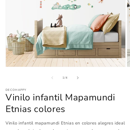
Abrir
Ab
elemento
e
multimedia
m
de
1
/
4
1
2
en
e
DECOHAPPY
una
u
Vinilo infantil Mapamundi
ventana
v
modal
m
Etnias colores
Vinilo infantil mapamundi Etnias en colores alegres ideal