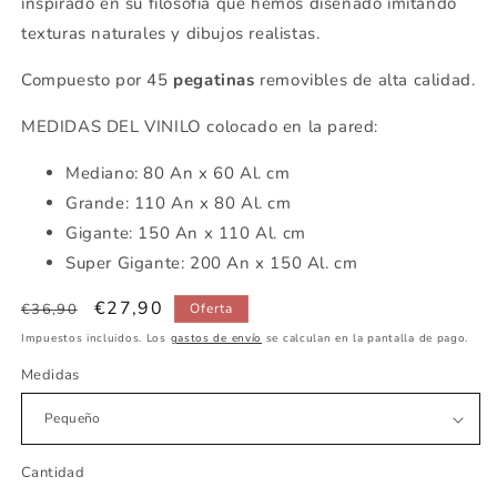
inspirado en su filosofía que hemos diseñado imitando
texturas naturales y dibujos realistas.
Compuesto por 45
pegatinas
removibles de alta calidad.
MEDIDAS DEL VINILO colocado en la pared:
Mediano: 80 An x 60 Al. cm
Grande: 110 An x 80 Al. cm
Gigante: 150 An x 110 Al. cm
Super Gigante: 200 An x 150 Al. cm
Precio
Precio
€27,90
€36,90
Oferta
habitual
de
Impuestos incluidos. Los
gastos de envío
se calculan en la pantalla de pago.
oferta
Medidas
Cantidad