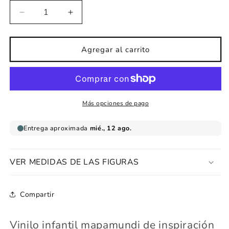
Reducir
Aumentar
cantidad
cantidad
para
para
Vinilo
Vinilo
Agregar al carrito
infantil
infantil
Mapamundi
Mapamundi
de
de
inspiración
inspiración
Montessori
Montessori
Más opciones de pago
VER MEDIDAS DE LAS FIGURAS
Compartir
Vinilo infantil mapamundi de inspiración