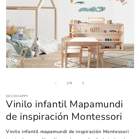
Ab
e
m
Abrir
2
elemento
e
multimedia
u
de
1
/
8
1
v
en
m
una
DECOHAPPY
ventana
Vinilo infantil Mapamundi
modal
de inspiración Montessori
Vinilo infantil mapamundi de inspiración Montessori