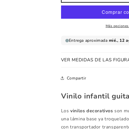
infantil
infantil
guitarrista
guitarrista
zorrito
zorrito
Más opciones
VER MEDIDAS DE LAS FIGUR
Compartir
Vinilo infantil guit
Los
vinilos decorativos
son mu
una lámina base ya troquelados
con transportador transparent