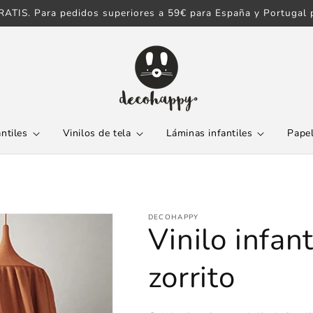
ATIS. Para pedidos superiores a 59€ para España y Portugal p
antiles
Vinilos de tela
Láminas infantiles
Papel
DECOHAPPY
Vinilo infant
zorrito