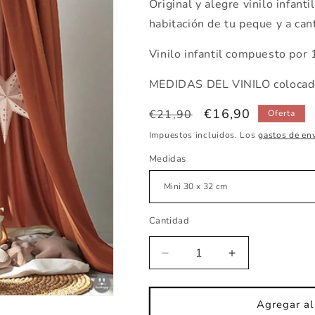
Original y alegre vinilo infant
habitación de tu peque y a canta
Vinilo infantil compuesto por 1
MEDIDAS DEL VINILO colocado
Precio
Precio
€16,90
€21,90
Oferta
habitual
de
Impuestos incluidos. Los
gastos de en
oferta
Medidas
Cantidad
Reducir
Aumentar
cantidad
cantidad
para
para
Vinilo
Vinilo
Agregar al 