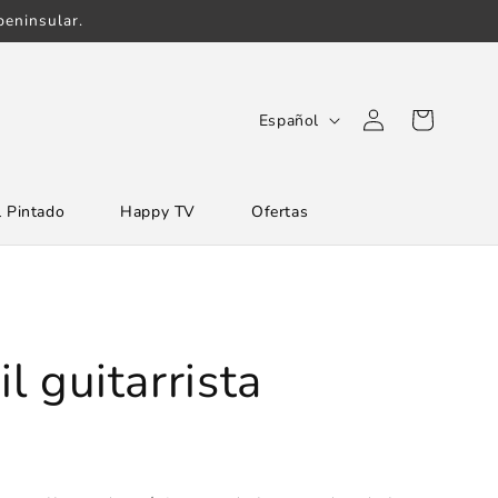
eninsular.
Iniciar
I
Carrito
Español
sesión
d
i
 Pintado
Happy TV
Ofertas
o
m
a
il guitarrista