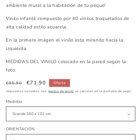
ambiente mural a la habitación de tu peque!
Vinilo infantil compuesto por 40 vinilos troquelados de
alta calidad estilo acuarela.
En la primera imagen el vinilo esta mirando hacia la
izquierda.
MEDIDAS DEL VINILO colocado en la pared según la
foto:
Precio
Precio
€71,90
€95,90
Oferta
habitual
de
Impuestos incluidos. Los
gastos de envío
se calculan en la pantalla de pago.
oferta
Medidas
ORIENTACION