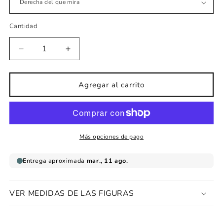
Cantidad
Reducir
Aumentar
cantidad
cantidad
para
para
Vinilo
Vinilo
Agregar al carrito
infantil
infantil
ballena
ballena
azul
azul
Más opciones de pago
VER MEDIDAS DE LAS FIGURAS