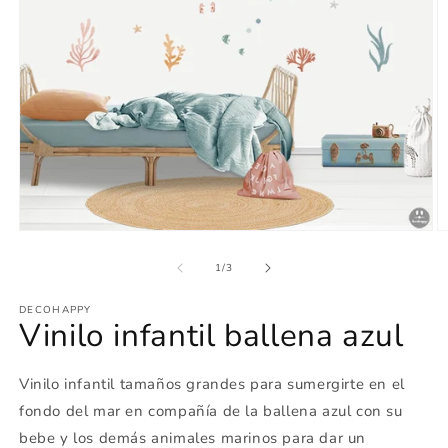
Abrir
Ab
elemento
e
multimedia
m
de
1
/
3
1
2
en
e
DECOHAPPY
una
u
Vinilo infantil ballena azul
ventana
v
modal
m
Vinilo infantil tamaños grandes para sumergirte en el
fondo del mar en compañía de la ballena azul con su
bebe y los demás animales marinos para dar un