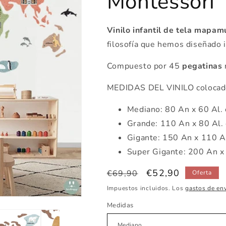
Montessori
Vinilo infantil de tela mapam
filosofía que hemos diseñado i
Compuesto por 45
pegatinas
MEDIDAS DEL VINILO colocado
Mediano: 80 An x 60 Al.
Grande: 110 An x 80 Al.
Gigante: 150 An x 110 A
Super Gigante: 200 An x
Precio
Precio
€52,90
€69,90
Oferta
habitual
de
Impuestos incluidos. Los
gastos de en
oferta
Medidas