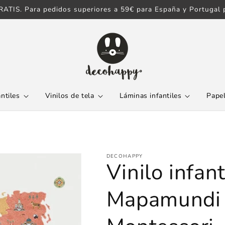
ATIS. Para pedidos superiores a 59€ para España y Portugal p
antiles
Vinilos de tela
Láminas infantiles
Papel
DECOHAPPY
Vinilo infant
Mapamundi d