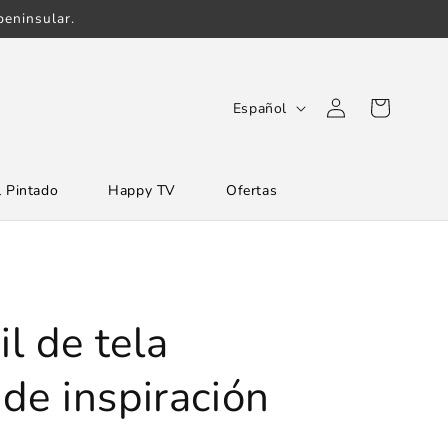
eninsular.
Iniciar
I
Carrito
Español
sesión
d
i
 Pintado
Happy TV
Ofertas
o
m
a
il de tela
e inspiración