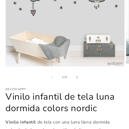
Ab
Abrir
e
elemento
m
multimedia
de
1
/
4
2
1
e
en
u
DECOHAPPY
una
v
Vinilo infantil de tela luna
ventana
m
modal
dormida colors nordic
Vinilo infantil
de tela con una luna llena dormida