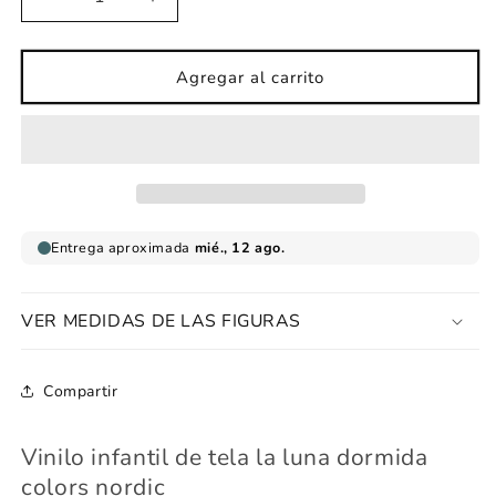
Reducir
Aumentar
cantidad
cantidad
para
para
Vinilo
Vinilo
Agregar al carrito
infantil
infantil
de
de
tela
tela
luna
luna
dormida
dormida
colors
colors
nordic
nordic
VER MEDIDAS DE LAS FIGURAS
Compartir
Vinilo infantil de tela la luna dormida
colors nordic