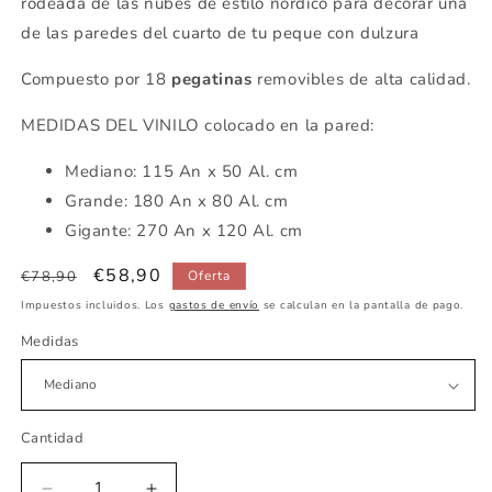
rodeada de las nubes de estilo nórdico para decorar una
de las paredes del cuarto de tu peque con dulzura
Compuesto por 18
pegatinas
removibles de alta calidad.
MEDIDAS DEL VINILO colocado en la pared:
Mediano: 115 An x 50 Al. cm
Grande: 180 An x 80 Al. cm
Gigante: 270 An x 120 Al. cm
Precio
Precio
€58,90
€78,90
Oferta
habitual
de
Impuestos incluidos. Los
gastos de envío
se calculan en la pantalla de pago.
oferta
Medidas
Cantidad