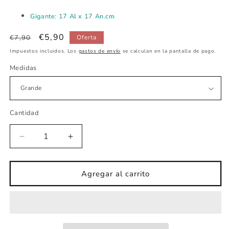
Gigante: 17 Al x 17 An.cm
Precio
Precio
€5,90
€7,90
Oferta
habitual
de
Impuestos incluidos. Los
gastos de envío
se calculan en la pantalla de pago.
oferta
Medidas
Cantidad
Reducir
Aumentar
cantidad
cantidad
para
para
Vinilo
Vinilo
Agregar al carrito
infantil
infantil
de
de
tela
tela
letra
letra
E
E