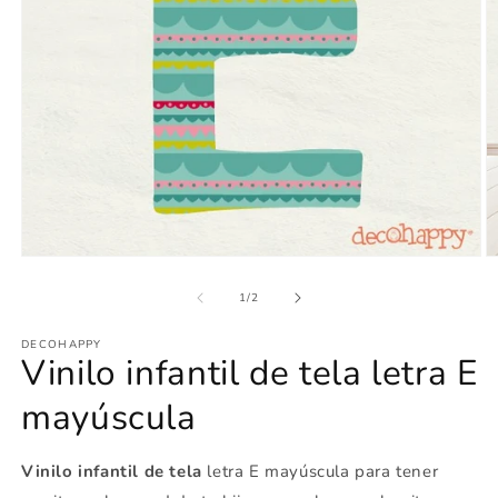
Abrir
Ab
elemento
e
multimedia
m
de
1
/
2
1
2
en
e
DECOHAPPY
una
u
Vinilo infantil de tela letra E
ventana
v
modal
m
mayúscula
Vinilo infantil de tela
letra E mayúscula para tener